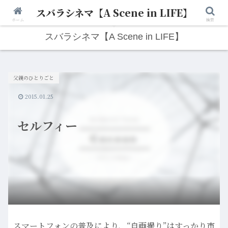
スバラシネマ【A Scene in LIFE】
人生は“ひとりごと”から始まる。映画と写真と日々のこと。
ホーム
検索
スバラシネマ【A Scene in LIFE】
父親のひとりごと
2015.01.25
セルフィー
スマートフォンの普及により、“自画撮り”はすっかり市