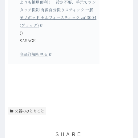
よりも簡単便利！ 設定不要、手元でワン
タッチ撮影 有線自分撮りスティック 一脚
モノポッド セルフィースティック za13004
(ブラック)
()
SASAGE
商品詳細を見る
父親のひとりごと