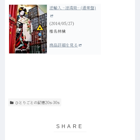
逆輸入 ~港湾局~ (通常盤)
(2014/05/27)
椎名林檎
商品詳細を見る
ひとりごとの記憶20s-30s