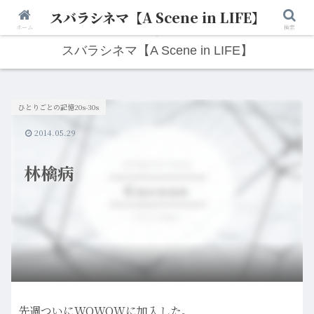
スバラシネマ【A Scene in LIFE】
人生は“ひとりごと”から始まる。映画と写真と日々のこと。
ホーム
検索
スバラシネマ【A Scene in LIFE】
ひとりごとの記憶20s-30s
2014.05.29
林檎病
先週ついにWOWOWに加入した。