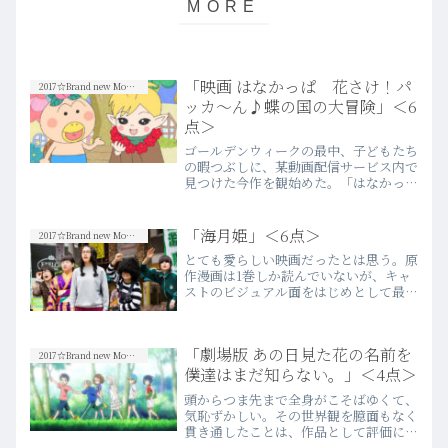
「映画 はなかっぱ 花さけ！パ
2017☆Brand new Movies
ッカ～ん♪蝶の国の大冒険」＜6
点＞
ゴールデンウィークの最中、子どもたち
の暇つぶしに、某動画配信サービス内で
見つけた今作を観始めた。「はなかっ
ぱ」は、今現在幼児を育てている家庭で
あれば、圧倒的な割合で毎朝観ているア
ニメ番組ではなかろうか。因みにウチで
「海月姫」＜6点＞
2017☆Brand new Movies
は、この番組が終わるタイミ…more
とても愛らしい映画だったとは思う。原
作漫画は1巻しか読んでいないが、キャ
ストのビジュアル面をはじめとして最大
限忠実に漫画の実写化に努めている。た
だそれ故に、あとほんの少しだけ映画表
現としての巧さが備わっていたならば、
「劇場版 あの日見た花の名前を
この映画は青春映画として…more
2017☆Brand new Movies
僕達はまだ知らない。」＜4点＞
頭からつま先まで全身がこそばゆくて、
気恥ずかしい。その世界観を臆面もなく
貫き通したことは、作品として評価に値
するけれど、拭い去れないストーリーテ