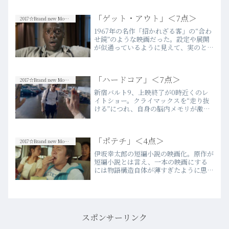
リングの稚拙さはいかがなものか。スト
ーリーにもっと巧さや閃きがあれば、こ
「ゲット・アウト」＜7点＞
2017☆Brand new Movies
のアニメの世界観とそこに…more
1967年の名作「招かれざる客」の“合わ
せ鏡”のような映画だった。設定や展開
が似通っているように見えて、実のとこ
ろその本質は“真逆”を向いている。それ
はただ“ホラー映画”になっているという
ことだけではなくて、鏡に映り込んでい
「ハードコア」＜7点＞
る虚像の真裏に全…more
2017☆Brand new Movies
新宿バルト9、上映終了が0時近くのレ
イトショー。クライマックスを“走り抜
ける”につれ、自身の脳内メモリが激し
く消費されていくのを体感。誤解を恐れ
ずに言うと、刺激的な映像世界に対する
高揚感に相反するように、特に終
「ポテチ」＜4点＞
盤、“欠伸”が止まらなかった。…more
2017☆Brand new Movies
伊坂幸太郎の短編小説の映画化。原作が
短編小説とは言え、一本の映画にする
には物語構造自体が薄すぎたように思
う。このお話自体が嫌いなわけではない
けれど、醸し出されるポップさが少々あ
ざとすぎるようにも見え、登場するキ
ャラクターたちに総じて実在感が…
more
スポンサーリンク