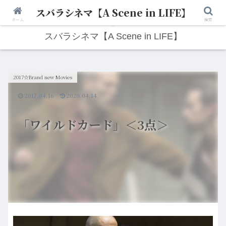
スバラシネマ【A Scene in LIFE】
人生は“ひとりごと”から始まる。映画と写真と日々のこと。
ホーム
検索
スバラシネマ【A Scene in LIFE】
2017☆Brand new Movies
2017.04.16
2020.04.14
「ワイルドカード」＜3点＞