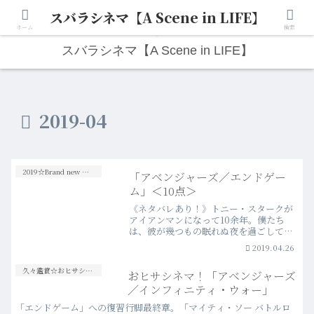
スバラシネマ【A Scene in LIFE】
人生は“ひとりごと”から始まる。映画と写真と日々のこと。
ホーム
検索
スバラシネマ【A Scene in LIFE】
2019-04
2019☆Brand new Movies
「アベンジャーズ／エンドゲー
ム」＜10点＞
《ネタバレあり！》トニー・スタークが
アイアンマンになって10余年。僕たち
は、彼が幾つもの眠れぬ夜を過ごしてき
たことを知っている。そのトニーの姿を
2019.04.26
一番近くで見続けていたのは、他の誰で
もなくペッパー・ポッツだったというこ
久々鑑賞☆おヒサシネマ！
おヒサシネマ！「アベンジャーズ
と。だからこそ、ポッツは…more
／インフィニティ・ウォー」
「エンドゲーム」への復習行脚最終章。「マイティ・ソー バトルロ