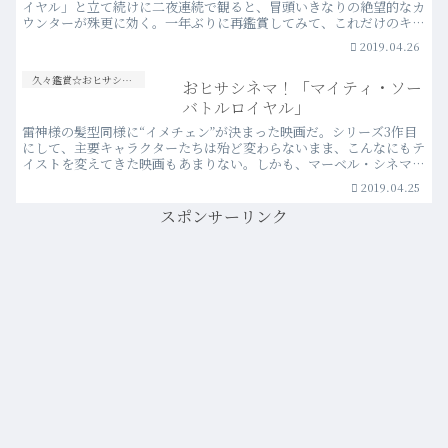
イヤル」と立て続けに二夜連続で観ると、冒頭いきなりの絶望的なカ
ウンターが殊更に効く。一年ぶりに再鑑賞してみて、これだけのキャ
ラクターを勢揃いさせてストーリー展開を成立させ、さらに…more
2019.04.26
久々鑑賞☆おヒサシネマ！
おヒサシネマ！「マイティ・ソー
バトルロイヤル」
雷神様の髪型同様に“イメチェン”が決まった映画だ。シリーズ3作目
にして、主要キャラクターたちは殆ど変わらないまま、こんなにもテ
イストを変えてきた映画もあまりない。しかも、マーベル・シネマテ
ィック・ユニバースという大河の流れの中で、本流のクラ…more
2019.04.25
スポンサーリンク