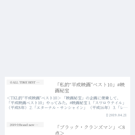
☆ALL TIME BEST CINEMA 100☆
「私的“平成映画”ベスト10」#映
画秘宝
＜TKL的“平成映画”ベスト10＞ 「映画秘宝」の企画に便乗して、
「平成映画ベスト10」やってみた。#映画秘宝 1.「スワロウテイル」
（平成8年） 2.「エターナル・サンシャイン」 （平成16年） 3.「レオ
ン」 （平成6年）4.「この世界…more
2019.04.21
2019☆Brand new Movies
「ブラック・クランズマン」＜8
点＞