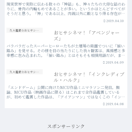
現実世界で実際に伝わる数々の「神話」も、神々たちの大仰な話のわ
りに、骨肉の内輪もめであることが多い。というかほとんどすべてが
そうだと思う。「神」である以上、肉親以外に敵となり得る存在がい
ないといえばそれまでだろうが、なんとも滑稽だ。そんなわ…more
2019.04.10
久々鑑賞☆おヒサシネマ！
おヒサシネマ！「アベンジャー
ズ」
バラバラだったスーパーヒーローたちが土壇場の局面でついに「揃い
踏み」を見せる。その様を目の当たりにした我々観客は、高揚感と多
幸感に包み込まれた。「揃い踏み」とはそもそも相撲用語だが、まさ
に“力人”の颯爽とした姿を映し出したシーンにこの言葉は…more
2019.04.09
久々鑑賞☆おヒサシネマ！
おヒサシネマ！「インクレディブ
ル・ハルク」
「エンドゲーム」公開に向けたMCU作品ミニマラソン二発目。無
論、MCU作品（映画作品に限る）はこれまで全作品鑑賞している
が、初めて鑑賞した作品は、「アイアンマン」ではなくこの「インク
レディブル・ハルク」だった。日本国内では、今作の方が「アイ…
2019.04.08
more
スポンサーリンク