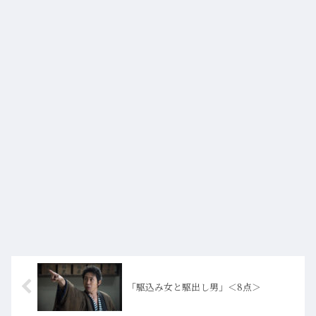
「駆込み女と駆出し男」＜8点＞