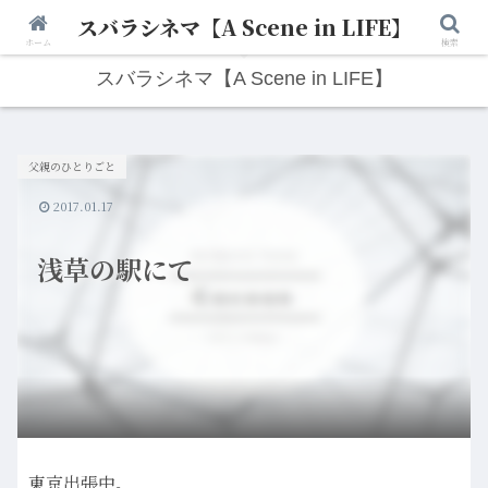
スバラシネマ【A Scene in LIFE】
人生は“ひとりごと”から始まる。映画と写真と日々のこと。
ホーム
検索
スバラシネマ【A Scene in LIFE】
父親のひとりごと
2017.01.17
浅草の駅にて
東京出張中。