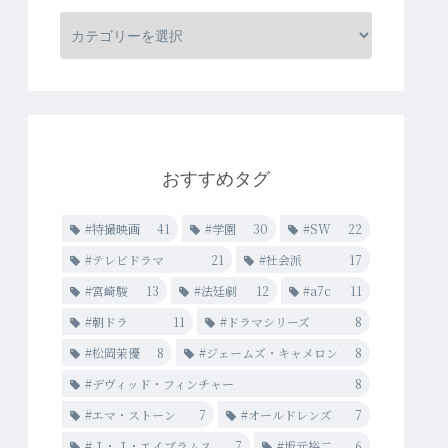
おすすめタグ
#特撮映画
41
#学園
30
#SW
22
#テレビドラマ
21
#社会派
17
#宮崎駿
13
#法廷劇
12
#a7c
11
#朝ドラ
11
#ドラマシリーズ
8
#松岡茉優
8
#ジェームズ・キャメロン
8
#デヴィッド・フィンチャー
8
#エマ・ストーン
7
#オールドレンズ
7
#Ｊ・Ｊ・エイブラムス
7
#坂元裕二
6