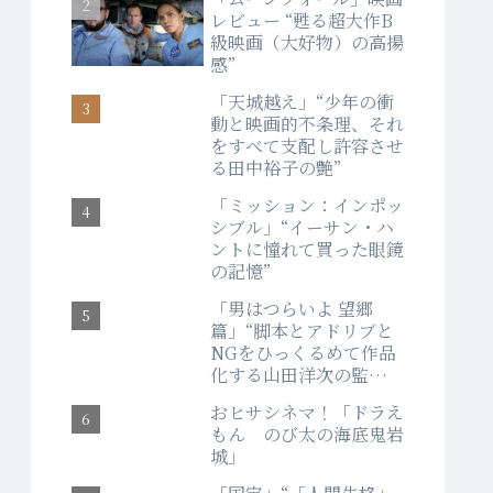
レビュー “甦る超大作B
級映画（大好物）の高揚
感”
「天城越え」“少年の衝
動と映画的不条理、それ
をすべて支配し許容させ
る田中裕子の艶”
「ミッション：インポッ
シブル」“イーサン・ハ
ントに憧れて買った眼鏡
の記憶”
「男はつらいよ 望郷
篇」“脚本とアドリブと
NGをひっくるめて作品
化する山田洋次の監督
力”
おヒサシネマ！「ドラえ
もん のび太の海底鬼岩
城」