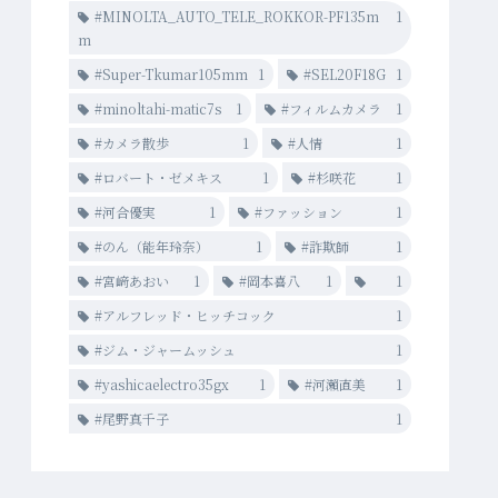
#MINOLTA_AUTO_TELE_ROKKOR-PF135m
1
m
#Super-Tkumar105mm
1
#SEL20F18G
1
#minoltahi-matic7s
1
#フィルムカメラ
1
#カメラ散歩
1
#人情
1
#ロバート・ゼメキス
1
#杉咲花
1
#河合優実
1
#ファッション
1
#のん（能年玲奈）
1
#詐欺師
1
#宮﨑あおい
1
#岡本喜八
1
1
#アルフレッド・ヒッチコック
1
#ジム・ジャームッシュ
1
#yashicaelectro35gx
1
#河瀨直美
1
#尾野真千子
1