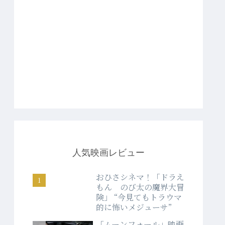
人気映画レビュー
おひさシネマ！「ドラえ
もん のび太の魔界大冒
険」 “今見てもトラウマ
的に怖いメジューサ”
「ムーンフォール」映画