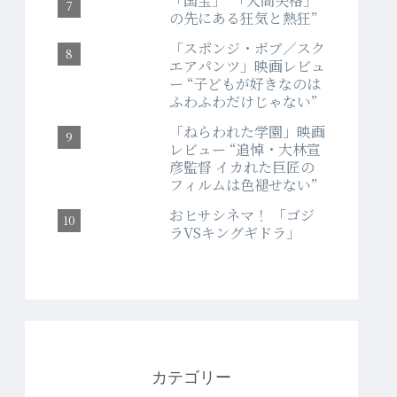
「国宝」“「人間失格」
の先にある狂気と熱狂”
「スポンジ・ボブ／スク
エアパンツ」映画レビュ
ー “子どもが好きなのは
ふわふわだけじゃない”
「ねらわれた学園」映画
レビュー “追悼・大林宣
彦監督 イカれた巨匠の
フィルムは色褪せない”
おヒサシネマ！ 「ゴジ
ラVSキングギドラ」
カテゴリー