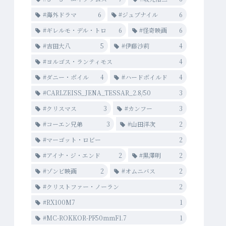
#海外ドラマ
6
#ジュブナイル
6
#ギレルモ・デル・トロ
6
#怪奇映画
6
#吉田大八
5
#伊藤沙莉
4
#ヨルゴス・ランティモス
4
#ダニー・ボイル
4
#ハードボイルド
4
#CARLZEISS_JENA_TESSAR_2.8/50
3
#クリスマス
3
#カンフー
3
#コーエン兄弟
3
#山田洋次
2
#マーゴット・ロビー
2
#アイナ・ジ・エンド
2
#黒澤明
2
#ゾンビ映画
2
#オムニバス
2
#クリストファー・ノーラン
2
#RX100M7
1
#MC-ROKKOR-PF50mmF1.7
1