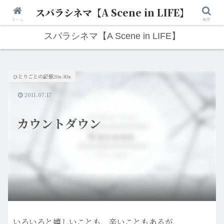
スバラシネマ【A Scene in LIFE】
人生は“ひとりごと”から始まる。映画と写真と日々のこと。
ホーム
検索
スバラシネマ【A Scene in LIFE】
ひとりごとの記憶20s-30s
2011.07.17
カウントダウン
いろいろと嬉しいことも、辛いこともあるが、