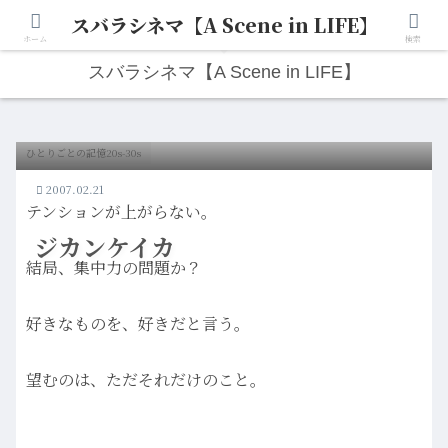
スバラシネマ【A Scene in LIFE】
人生は“ひとりごと”から始まる。映画と写真と日々のこと。
ホーム
検索
スバラシネマ【A Scene in LIFE】
ひとりごとの記憶20s-30s
2007.02.21
テンションが上がらない。
ジカンケイカ
結局、集中力の問題か？
好きなものを、好きだと言う。
望むのは、ただそれだけのこと。