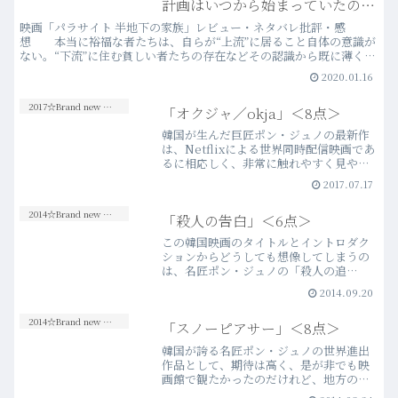
計画はいつから始まっていたので
しょうか？”
映画「パラサイト 半地下の家族」レビュー・ネタバレ批評・感
想 本当に裕福な者たちは、自らが“上流”に居ること自体の意識が
ない。“下流”に住む貧しい者たちの存在などその認識から既に薄く、
蔑んでいることすら無意識だ。
2020.01.16
2017☆Brand new Movies
「オクジャ／okja」＜8点＞
韓国が生んだ巨匠ポン・ジュノの最新作
は、Netflixによる世界同時配信映画であ
るに相応しく、非常に触れやすく見やす
いエンターテイメント性に富んだ楽しい
2017.07.17
アクション・アドベンチャーである……
ように見えるが、勿論そんな映画ではな
2014☆Brand new Movies
「殺人の告白」＜6点＞
い。当然ながら、…more
この韓国映画のタイトルとイントロダク
ションからどうしても想像してしまうの
は、名匠ポン・ジュノの「殺人の追
憶」。かの傑作並みのクオリティーをそ
2014.09.20
のまま期待することは無謀だろうが、連
続殺人事件の真犯人と追っていくという
2014☆Brand new Movies
「スノーピアサー」＜8点＞
プロットも類似しており、同様…more
韓国が誇る名匠ポン・ジュノの世界進出
作品として、期待は高く、是が非でも映
画館で観たかったのだけれど、地方の映
画館では公開されず悔しい思いをした。