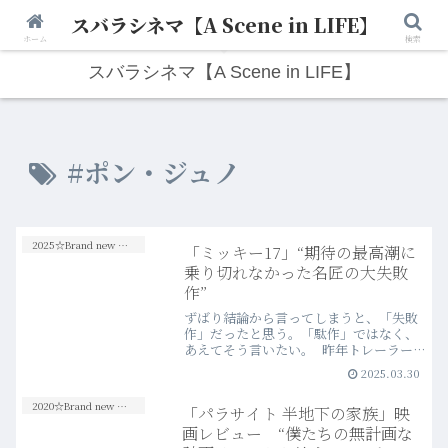
スバラシネマ【A Scene in LIFE】
人生は“ひとりごと”から始まる。映画と写真と日々のこと。
ホーム
検索
スバラシネマ【A Scene in LIFE】
#ポン・ジュノ
2025☆Brand new Movies
「ミッキー17」“期待の最高潮に
乗り切れなかった名匠の大失敗
作”
ずばり結論から言ってしまうと、「失敗
作」だったと思う。「駄作」ではなく、
あえてそう言いたい。 昨年トレーラーを
初めて観た段階から、2025年再注目の作
2025.03.30
品の一つであることはもちろん、個人的
には「No.1」候補の筆頭だったのだけれ
2020☆Brand new Movies
「パラサイト 半地下の家族」映
ど、結果的に総じてインパクトに欠ける
作品だったことは否めない。
画レビュー “僕たちの無計画な