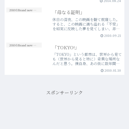
2014.08.24
ヒットに伴う順次公開を望んでいたのだ
が、どうやら興行成績的にも振るわなか
2010☆Brand new Movies
「母なる証明」
ったようで……。思ったよ…more
休日の深夜、この映画を観て就寝した。
すると、この映画に満ち溢れる「不安」
を如実に反映した夢を見てしまい、非常
に目覚めの悪いウィークデーの始まりの
2010.09.21
朝を迎えてしまった。今も、どこか気怠
く、眠い。韓国映画には、その善し悪し
2010☆Brand new Movies
「TOKYO!」
は別として、ねっとりとま…more
「TOKYO」という都市は、世界から見て
も（世界から見ると特に）奇異な場所な
んだと思う。僕自身、あの街に数年間住
んでみて、そういうことは常々感じた。
2010.01.10
もちろん、日本の首都だし、何でもある
し、決して住みにくいところではない。
ただ、曲がりなりにも…more
スポンサーリンク