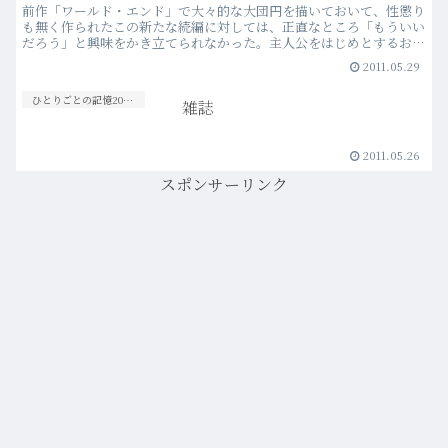
前作「ワールド・エンド」で大々的な大団円を描いておいて、性懲り
も無く作られたこの新たな続編に対しては、正直なところ「もういい
だろう」と興味をかき立てられなかった。主人公をはじめとするお決
まりのキャラクター、そしてお決まりのストーリー展開が繰…more
2011.05.29
ひとりごとの記憶20s-30s
雑誌
2011.05.26
スポンサーリンク