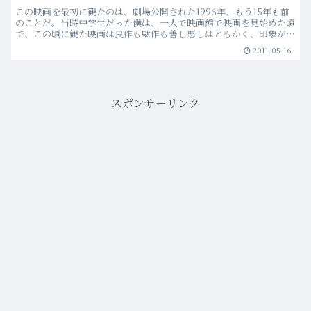
この映画を最初に観たのは、劇場公開された1996年、もう15年も前
のことだ。当時中学生だった僕は、一人で映画館で映画を見始めた頃
で、この頃に観た映画は良作も駄作も善し悪しはともかく、印象が強
い。そんな中でも、このアクション映画は“色々な意味…more
2011.05.16
スポンサーリンク