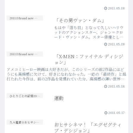
2011.05.18
2011☆Brand new Movies
「その男ヴァン・ダム」
もはや「落ち目」となって久しいハリウ
ッドのアクションスター、ジャン＝クロ
ード・ヴァン・ダム。スター俳優として
下降の一途を辿る自身の境遇を自虐的に
2011.05.18
描いた映画に、彼自身が主演するという
今作の情報を得た時は、興味はかき立て
2011☆Brand new Movies
「X-MEN：ファイナル ディシジ
られた反面、「ヴァン・ダ…more
ョン」
アメコミヒーロー映画は大好きだが、このシリーズの前2作品にはど
うにも高揚感に欠けて、好きになれなかった。一応の「最終作」と銘
打たれた今作は、前の2作品を見慣れていた分、高揚感の薄い世界観
にも慣れ、幾分はマシだった。が、やっぱり「好き」という…more
2011.05.18
ひとりごとの記憶20s-30s
運動
2011.05.17
久々鑑賞☆おヒサシネマ！
おヒサシネマ！ 「エグゼグティ
ブ・デシジョン」