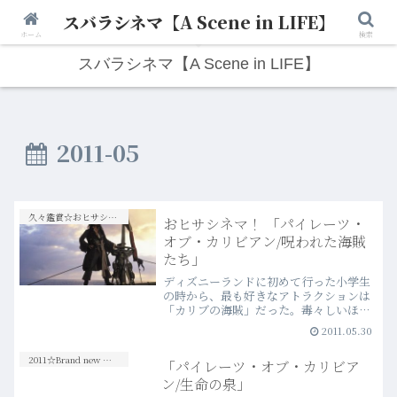
スバラシネマ【A Scene in LIFE】
人生は“ひとりごと”から始まる。映画と写真と日々のこと。
ホーム
検索
スバラシネマ【A Scene in LIFE】
2011-05
久々鑑賞☆おヒサシネマ！
おヒサシネマ！ 「パイレーツ・
オブ・カリビアン/呪われた海賊
たち」
ディズニーランドに初めて行った小学生
の時から、最も好きなアトラクションは
「カリブの海賊」だった。毒々しいほど
の海賊たちが、飲めや歌え、そこかしこ
2011.05.30
で銃や大砲をぶっ放す乱痴気騒ぎぶり
は、子供には特に印象的で、他のメジャ
2011☆Brand new Movies
「パイレーツ・オブ・カリビア
ーでファンシーなアトラクシ…more
ン/生命の泉」