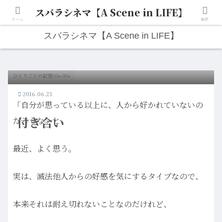
スバラシネマ【A Scene in LIFE】
人生は“ひとりごと”から始まる。映画と写真と日々のこと。
ホーム
検索
スバラシネマ【A Scene in LIFE】
ひとりごとの記憶20s-30s
2016.06.23
「自分が思っている以上に、人から好かれていないの
付き合い
だろうな」と、
最近、よく思う。
実は、滅法他人からの好感を気にするタイプなので、
本来それは耐え切れないことなのだけれど、