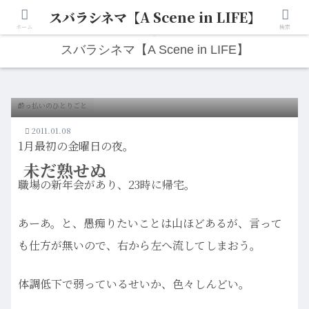
スバラシネマ【A Scene in LIFE】
人生は“ひとりごと”から始まる。映画と写真と日々のこと。
ホーム
検索
スバラシネマ【A Scene in LIFE】
酔っ払いのひとりごと
2011.01.08
1月最初の金曜日の夜。
未だ熟せぬ
職場の新年会があり、23時に帰宅。
あーあ。と、愚痴りたいことは山ほどあるが、言って
も仕方が無いので、右から左へ流してしまおう。
体調低下で弱っているせいか、色々しんどい。