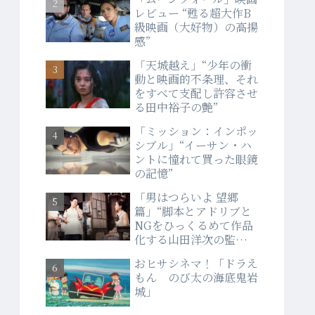
レビュー “甦る超大作B
級映画（大好物）の高揚
感”
「天城越え」“少年の衝
動と映画的不条理、それ
をすべて支配し許容させ
る田中裕子の艶”
「ミッション：インポッ
シブル」“イーサン・ハ
ントに憧れて買った眼鏡
の記憶”
「男はつらいよ 望郷
篇」“脚本とアドリブと
NGをひっくるめて作品
化する山田洋次の監督
力”
おヒサシネマ！「ドラえ
もん のび太の海底鬼岩
城」