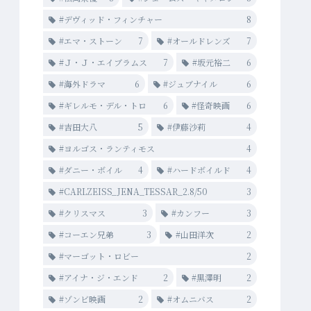
#デヴィッド・フィンチャー
8
#エマ・ストーン
7
#オールドレンズ
7
#Ｊ・Ｊ・エイブラムス
7
#坂元裕二
6
#海外ドラマ
6
#ジュブナイル
6
#ギレルモ・デル・トロ
6
#怪奇映画
6
#吉田大八
5
#伊藤沙莉
4
#ヨルゴス・ランティモス
4
#ダニー・ボイル
4
#ハードボイルド
4
#CARLZEISS_JENA_TESSAR_2.8/50
3
#クリスマス
3
#カンフー
3
#コーエン兄弟
3
#山田洋次
2
#マーゴット・ロビー
2
#アイナ・ジ・エンド
2
#黒澤明
2
#ゾンビ映画
2
#オムニバス
2