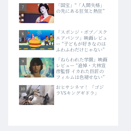
「国宝」“「人間失格」
の先にある狂気と熱狂”
「スポンジ・ボブ／スク
エアパンツ」映画レビュ
ー “子どもが好きなのは
ふわふわだけじゃない”
「ねらわれた学園」映画
レビュー “追悼・大林宣
彦監督 イカれた巨匠の
フィルムは色褪せない”
おヒサシネマ！ 「ゴジ
ラVSキングギドラ」