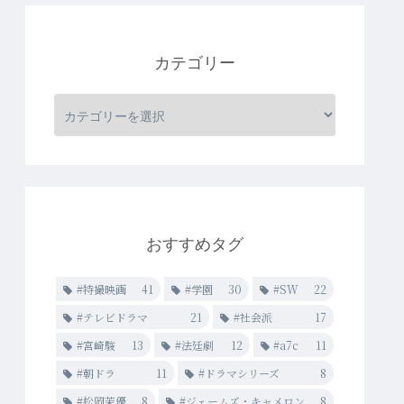
カテゴリー
おすすめタグ
#特撮映画
41
#学園
30
#SW
22
#テレビドラマ
21
#社会派
17
#宮崎駿
13
#法廷劇
12
#a7c
11
#朝ドラ
11
#ドラマシリーズ
8
#松岡茉優
8
#ジェームズ・キャメロン
8