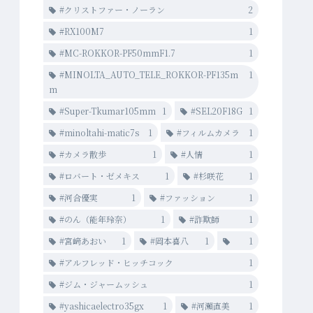
#クリストファー・ノーラン
2
#RX100M7
1
#MC-ROKKOR-PF50mmF1.7
1
#MINOLTA_AUTO_TELE_ROKKOR-PF135m
1
m
#Super-Tkumar105mm
1
#SEL20F18G
1
#minoltahi-matic7s
1
#フィルムカメラ
1
#カメラ散歩
1
#人情
1
#ロバート・ゼメキス
1
#杉咲花
1
#河合優実
1
#ファッション
1
#のん（能年玲奈）
1
#詐欺師
1
#宮﨑あおい
1
#岡本喜八
1
1
#アルフレッド・ヒッチコック
1
#ジム・ジャームッシュ
1
#yashicaelectro35gx
1
#河瀨直美
1