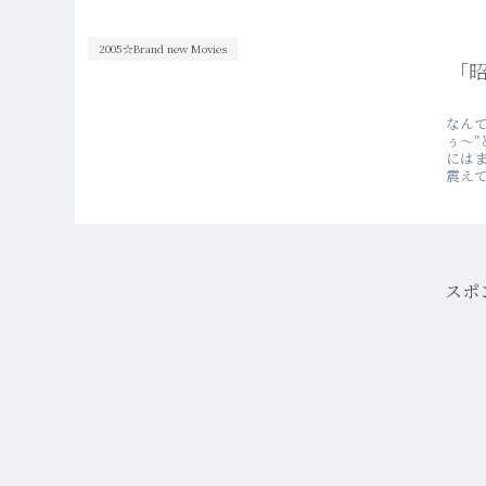
2005☆Brand new Movies
「
なん
ぅ～
には
震えて
スポ