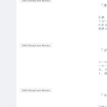
2005☆Brand new Movies
「
正直
てな
があ
更津キ
2005☆Brand new Movies
「
ヒー
ーロ
る。
ト、結
2005☆Brand new Movies
「キ
70