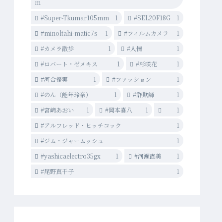
m
#Super-Tkumar105mm
1
#SEL20F18G
1
#minoltahi-matic7s
1
#フィルムカメラ
1
#カメラ散歩
1
#人情
1
#ロバート・ゼメキス
1
#杉咲花
1
#河合優実
1
#ファッション
1
#のん（能年玲奈）
1
#詐欺師
1
#宮﨑あおい
1
#岡本喜八
1
1
#アルフレッド・ヒッチコック
1
#ジム・ジャームッシュ
1
#yashicaelectro35gx
1
#河瀨直美
1
#尾野真千子
1