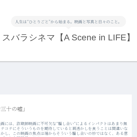
人生は“ひとりごと”から始まる。映画と写真と日々のこと。
スバラシネマ【A Scene in LIFE】
約三十の嘘」
映画には、詐欺師映画に不可欠な“騙し合い”によるインパクトはあまり無
コテコテにそういうものを期待していると肩透かしを食うことは間違いな
しかし、この映画の焦点は端からそういう騙し合いの妙ではなく、ある意