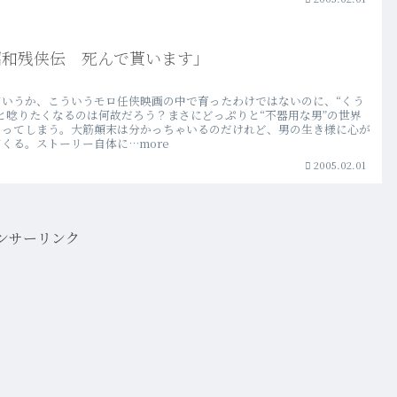
昭和残侠伝 死んで貰います」
ていうか、こういうモロ任侠映画の中で育ったわけではないのに、“くう
”と唸りたくなるのは何故だろう？まさにどっぷりと“不器用な男”の世界
まってしまう。大筋顛末は分かっちゃいるのだけれど、男の生き様に心が
くる。ストーリー自体に…more
2005.02.01
ンサーリンク