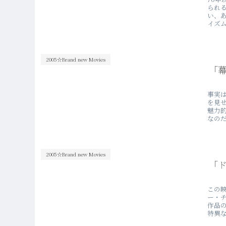
られ
い、
イズム
2005☆Brand new Movies
「
事実
を見
魅力
なのだ
2005☆Brand new Movies
「ド
この
ー・
作品
特異な