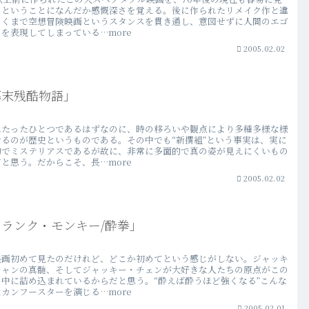
るということになんだか感慨深さを覚える。後に作られたリメイク作と違
あくまで空想冒険映画というスタンスを貫き通し、意図せずに人間のエゴ
を表現してしまっている…more
2005.02.02
幕末残酷物語」
はたったひとつであるはずなのに、時の移ろいや観点により多種多様な様
せるのが歴史というものである。その中でも“新撰組”という事実は、実に
的でミステリアスであるが故に、非常に多面的で真の姿が見えにくいもの
と思う。だからこそ、長…more
2005.02.02
ランク・モンキー/酔拳」
映画初めて見たのだけれど、どこか初めてという感じがしない。ジャッキ
チャンの真髄、そしてジャッキー・チェンが大好きな人たちの原点がこの
の中に詰め込まれているからだと思う。“酔えば酔うほど強くなる”こんな
カンフースターを演じる…more
2005.02.01