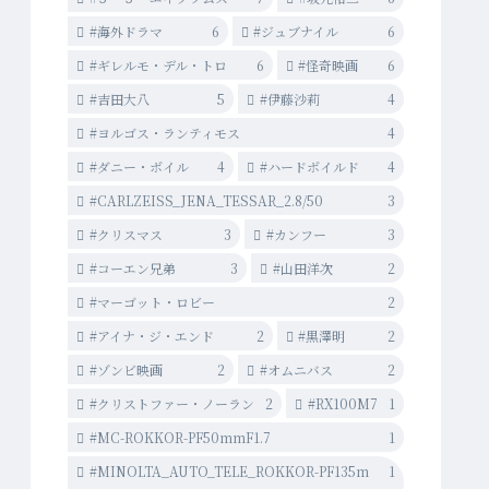
#海外ドラマ
6
#ジュブナイル
6
#ギレルモ・デル・トロ
6
#怪奇映画
6
#吉田大八
5
#伊藤沙莉
4
#ヨルゴス・ランティモス
4
#ダニー・ボイル
4
#ハードボイルド
4
#CARLZEISS_JENA_TESSAR_2.8/50
3
#クリスマス
3
#カンフー
3
#コーエン兄弟
3
#山田洋次
2
#マーゴット・ロビー
2
#アイナ・ジ・エンド
2
#黒澤明
2
#ゾンビ映画
2
#オムニバス
2
#クリストファー・ノーラン
2
#RX100M7
1
#MC-ROKKOR-PF50mmF1.7
1
#MINOLTA_AUTO_TELE_ROKKOR-PF135m
1