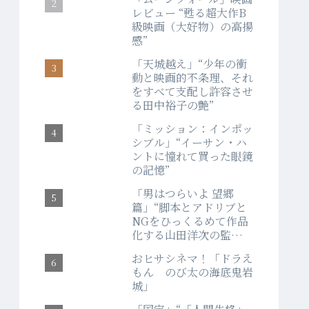
レビュー “甦る超大作B
級映画（大好物）の高揚
感”
「天城越え」“少年の衝
動と映画的不条理、それ
をすべて支配し許容させ
る田中裕子の艶”
「ミッション：インポッ
シブル」“イーサン・ハ
ントに憧れて買った眼鏡
の記憶”
「男はつらいよ 望郷
篇」“脚本とアドリブと
NGをひっくるめて作品
化する山田洋次の監督
力”
おヒサシネマ！「ドラえ
もん のび太の海底鬼岩
城」