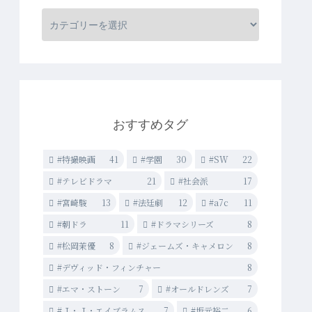
おすすめタグ
#特撮映画
41
#学園
30
#SW
22
#テレビドラマ
21
#社会派
17
#宮崎駿
13
#法廷劇
12
#a7c
11
#朝ドラ
11
#ドラマシリーズ
8
#松岡茉優
8
#ジェームズ・キャメロン
8
#デヴィッド・フィンチャー
8
#エマ・ストーン
7
#オールドレンズ
7
#Ｊ・Ｊ・エイブラムス
7
#坂元裕二
6