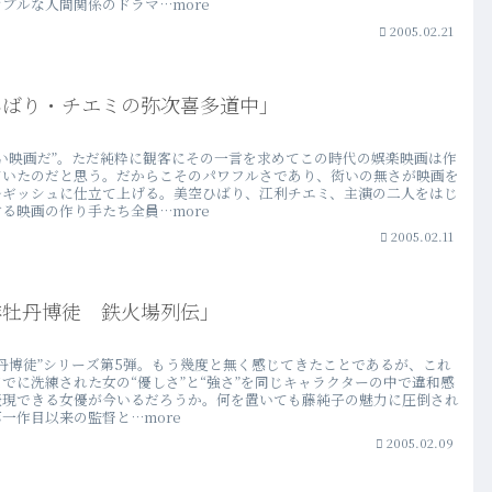
プルな人間関係のドラマ…more
2005.02.21
ひばり・チエミの弥次喜多道中」
しい映画だ”。ただ純粋に観客にその一言を求めてこの時代の娯楽映画は作
ていたのだと思う。だからこそのパワフルさであり、衒いの無さが映画を
ルギッシュに仕立て上げる。美空ひばり、江利チエミ、主演の二人をはじ
る映画の作り手たち全員…more
2005.02.11
緋牡丹博徒 鉄火場列伝」
牡丹博徒”シリーズ第5弾。もう幾度と無く感じてきたことであるが、これ
でに洗練された女の“優しさ”と“強さ”を同じキャラクターの中で違和感
表現できる女優が今いるだろうか。何を置いても藤純子の魅力に圧倒され
一作目以来の監督と…more
2005.02.09