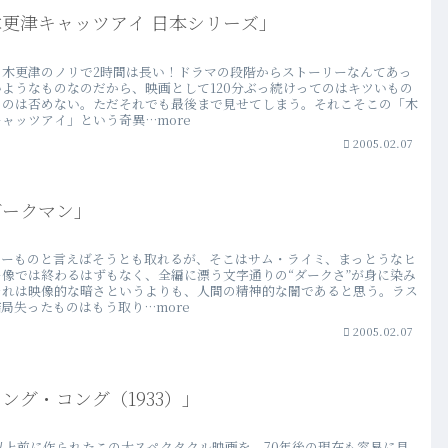
木更津キャッツアイ 日本シリーズ」
、木更津のノリで2時間は長い！ドラマの段階からストーリーなんてあっ
いようなものなのだから、映画として120分ぶっ続けってのはキツいもの
るのは否めない。ただそれでも最後まで見せてしまう。それこそこの「木
ャッツアイ」という奇異…more
2005.02.07
ダークマン」
ローものと言えばそうとも取れるが、そこはサム・ライミ、まっとうなヒ
ー像では終わるはずもなく、全編に漂う文字通りの“ダークさ”が身に染み
それは映像的な暗さというよりも、人間の精神的な闇であると思う。ラス
局失ったものはもう取り…more
2005.02.07
ング・コング（1933）」
年以上前に作られたこの大スペクタクル映画を、70年後の現在も容易に見