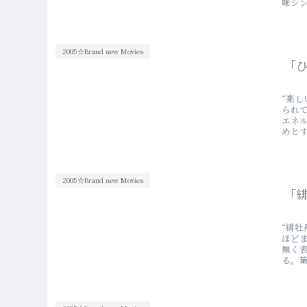
味シン
2005☆Brand new Movies
「
“楽
られ
エネ
めとす
2005☆Brand new Movies
「
“緋
ほどま
無く
る。第