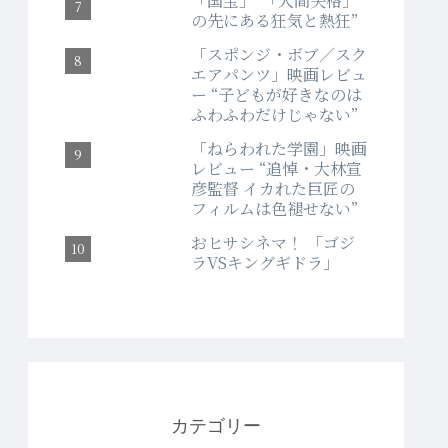
「国宝」“「人間失格」
の先にある狂気と熱狂”
「スポンジ・ボブ／スク
エアパンツ」映画レビュ
ー “子どもが好きなのは
ふわふわだけじゃない”
「ねらわれた学園」映画
レビュー “追悼・大林宣
彦監督 イカれた巨匠の
フィルムは色褪せない”
おヒサシネマ！ 「ゴジ
ラVSキングギドラ」
カテゴリー