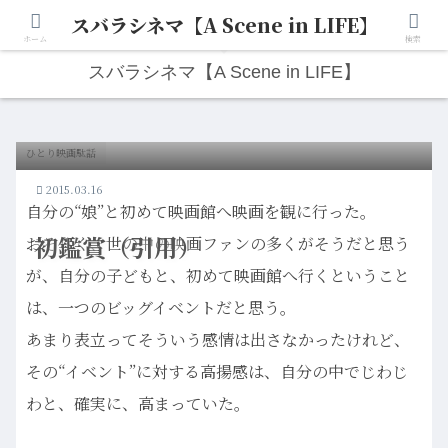
スバラシネマ【A Scene in LIFE】
人生は“ひとりごと”から始まる。映画と写真と日々のこと。
ホーム
検索
スバラシネマ【A Scene in LIFE】
ひとり映画駄話
2015.03.16
自分の“娘”と初めて映画館へ映画を観に行った。
初鑑賞（引用）
おそらく、世の中の映画ファンの多くがそうだと思う
が、自分の子どもと、初めて映画館へ行くということ
は、一つのビッグイベントだと思う。
あまり表立ってそういう感情は出さなかったけれど、
その“イベント”に対する高揚感は、自分の中でじわじ
わと、確実に、高まっていた。