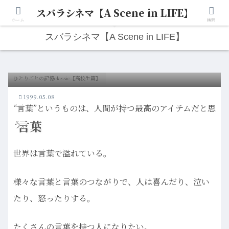
スバラシネマ【A Scene in LIFE】
人生は“ひとりごと”から始まる。映画と写真と日々のこと。
ホーム
検索
スバラシネマ【A Scene in LIFE】
ひとりごとの記憶classic【高校生篇】
1999.05.08
“言葉”というものは、人間が持つ最高のアイテムだと思
言葉
う。
世界は言葉で溢れている。
様々な言葉と言葉のつながりで、人は喜んだり、泣い
たり、怒ったりする。
たくさんの言葉を持つ人になりたい。