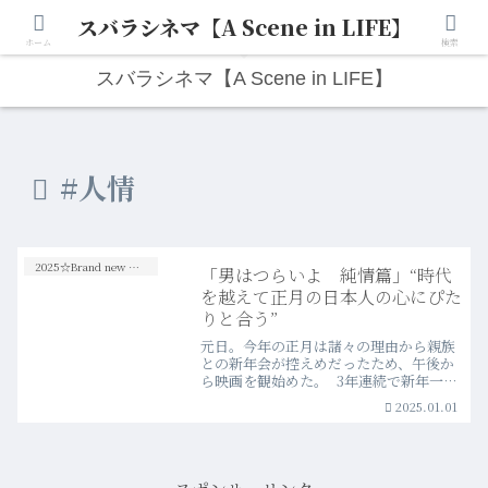
スバラシネマ【A Scene in LIFE】
人生は“ひとりごと”から始まる。映画と写真と日々のこと。
ホーム
検索
スバラシネマ【A Scene in LIFE】
#人情
2025☆Brand new Movies
「男はつらいよ 純情篇」“時代
を越えて正月の日本人の心にぴた
りと合う”
元日。今年の正月は諸々の理由から親族
との新年会が控えめだったため、午後か
ら映画を観始めた。 3年連続で新年一発
目は“寅さん”でスタート。
2025.01.01