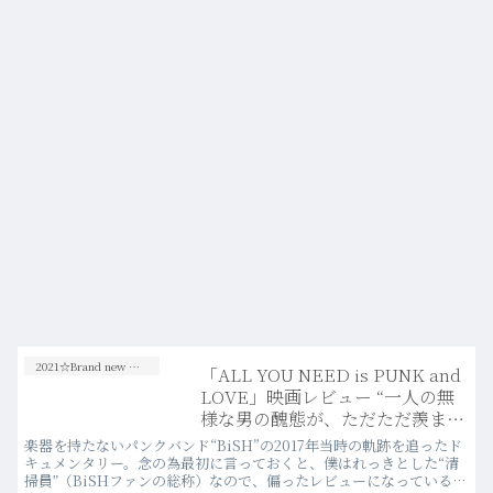
2021☆Brand new Movies
「ALL YOU NEED is PUNK and
LOVE」映画レビュー “一人の無
様な男の醜態が、ただただ羨まし
い”
楽器を持たないパンクバンド“BiSH”の2017年当時の軌跡を追ったド
キュメンタリー。念の為最初に言っておくと、僕はれっきとした“清
掃員”（BiSHファンの総称）なので、偏ったレビューになっているこ