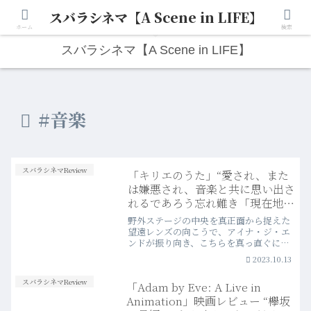
スバラシネマ【A Scene in LIFE】
人生は“ひとりごと”から始まる。映画と写真と日々のこと。
ホーム
検索
スバラシネマ【A Scene in LIFE】
#音楽
スバラシネマReview
「キリエのうた」“愛され、また
は嫌悪され、音楽と共に思い出さ
れるであろう忘れ難き「現在地
点」”
野外ステージの中央を真正面から捉えた
望遠レンズの向こうで、アイナ・ジ・エ
ンドが振り向き、こちらを真っ直ぐに見
据えて、歌い始める。178分に渡るこ
2023.10.13
の“音楽映画”の中で、彼女は主人公“キリ
エ”として、最初から最後まで歌い続け、
スバラシネマReview
「Adam by Eve: A Live in
人間の脆さと儚さ、だからこそ眩くて手
放せない“讃歌”を体現し続けた。
Animation」映画レビュー “欅坂