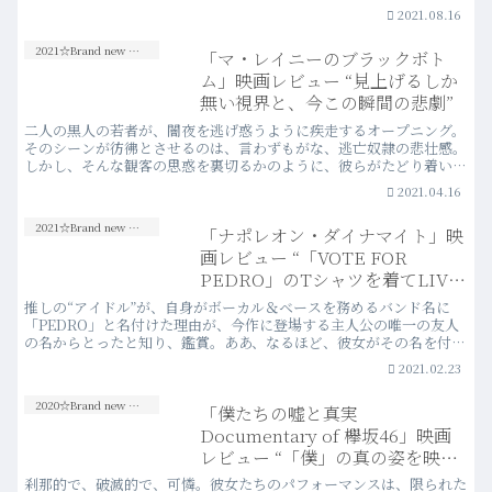
とは否定しない。あしからず。
2021.08.16
2021☆Brand new Movies
「マ・レイニーのブラックボト
ム」映画レビュー “見上げるしか
無い視界と、今この瞬間の悲劇”
二人の黒人の若者が、闇夜を逃げ惑うように疾走するオープニング。
そのシーンが彷彿とさせるのは、言わずもがな、逃亡奴隷の悲壮感。
しかし、そんな観客の思惑を裏切るかのように、彼らがたどり着いた
のは、ブルースの女王のライブだった。
2021.04.16
2021☆Brand new Movies
「ナポレオン・ダイナマイト」映
画レビュー “「VOTE FOR
PEDRO」のTシャツを着てLIVE
に行きたい”
推しの“アイドル”が、自身がボーカル＆ベースを務めるバンド名に
「PEDRO」と名付けた理由が、今作に登場する主人公の唯一の友人
の名からとったと知り、鑑賞。ああ、なるほど、彼女がその名を付け
た意味がよくわかった気がする。
2021.02.23
2020☆Brand new Movies
「僕たちの嘘と真実
Documentary of 欅坂46」映画
レビュー “「僕」の真の姿を映す
ことに意味はあったのか？”
刹那的で、破滅的で、可憐。彼女たちのパフォーマンスは、限られた