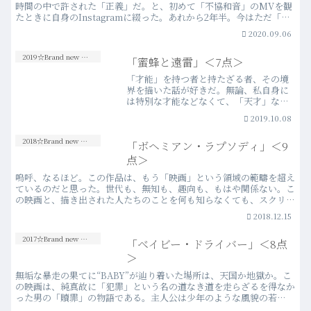
時間の中で許された「正義」だ。と、初めて「不協和音」のMVを観
たときに自身のInstagramに綴った。あれから2年半。今はただ「楽
しかったな」と思う。
2020.09.06
2019☆Brand new Movies
「蜜蜂と遠雷」＜7点＞
「才能」を持つ者と持たざる者、その境
界を描いた話が好きだ。無論、私自身に
は特別な才能などなくて、「天才」なん
て存在はあまりにも縁遠いものだけれ
2019.10.08
ど、物語を通じて、彼らが辿り着く境地
に触れ、その視界の一端を垣間見れたと
2018☆Brand new Movies
「ボヘミアン・ラプソディ」＜9
き、何とも芳醇な気持ちにな…more
点＞
嗚呼、なるほど。この作品は、もう「映画」という領域の範疇を超え
ているのだと思った。世代も、無知も、趣向も、もはや関係ない。こ
の映画と、描き出された人たちのことを何も知らなくても、スクリー
ンを通じて目の当たりにしたものに、只々、涙が止まらなく…more
2018.12.15
2017☆Brand new Movies
「ベイビー・ドライバー」＜8点
＞
無垢な暴走の果てに“BABY”が辿り着いた場所は、天国か地獄か。こ
の映画は、純真故に「犯罪」という名の道なき道を走らざるを得なか
った男の「贖罪」の物語である。主人公は少年のような風貌の若
き“getaway driver（逃し屋）”。子供の頃…more