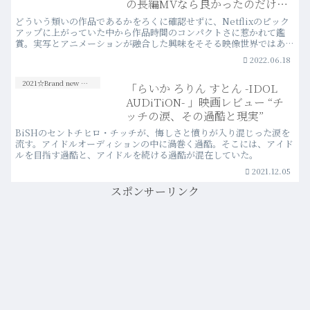
の長編MVなら良かったのだけれ
ど”
どういう類いの作品であるかをろくに確認せずに、Netflixのピック
アップに上がっていた中から作品時間のコンパクトさに惹かれて鑑
賞。実写とアニメーションが融合した興味をそそる映像世界ではあっ
たけれど、存在すら知らなかった気鋭アーティストの“長編MV”だっ
2022.06.18
た。
2021☆Brand new Movies
「らいか ろりん すとん -IDOL
AUDiTiON- 」映画レビュー “チ
ッチの涙、その過酷と現実”
BiSHのセントチヒロ・チッチが、悔しさと憤りが入り混じった涙を
流す。アイドルオーディションの中に渦巻く過酷。そこには、アイド
ルを目指す過酷と、アイドルを続ける過酷が混在していた。
2021.12.05
スポンサーリンク