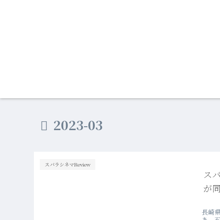
2023-03
スバラシネマReview
スバ
が
長崎
あ、