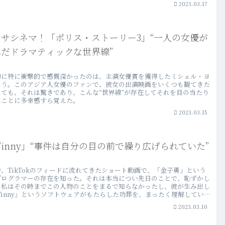
2023.03.17
ヒサシネマ！「ポリス・ストーリー3」“一人の女優が
んだドラマティックな世界線”
的に特に衝撃的で感慨深かったのは、主演女優賞を獲得したミシェル・ヨ
ろう。このアジア人女優のファンで、彼女の出演映画をいくつも観てきた
しても、それは驚きであり、こんな“世界線”が存在してそれを目の当たり
たことに多幸感すら覚えた。
2023.03.15
inny」“事件は自分の目の前で繰り広げられていた”
、TikTokのフィードに流れてきたショート動画で、「金子勇」という
プログラマーの存在を知った。それは本当につい先日のことで、恥ずかし
ら私はその時までこの人物のことをまるで知らなかったし、彼が生み出し
Winny」というソフトウェアがもたらした功罪を、まったく理解してい
った。
2023.03.10