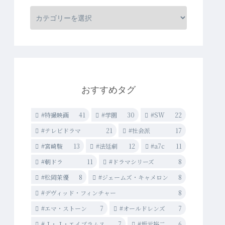
おすすめタグ
#特撮映画
41
#学園
30
#SW
22
#テレビドラマ
21
#社会派
17
#宮崎駿
13
#法廷劇
12
#a7c
11
#朝ドラ
11
#ドラマシリーズ
8
#松岡茉優
8
#ジェームズ・キャメロン
8
#デヴィッド・フィンチャー
8
#エマ・ストーン
7
#オールドレンズ
7
#Ｊ・Ｊ・エイブラムス
7
#坂元裕二
6