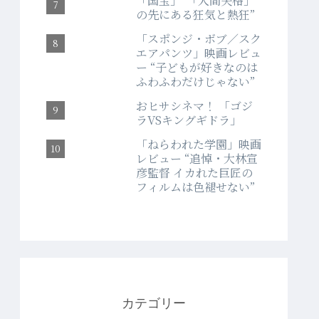
「国宝」“「人間失格」
の先にある狂気と熱狂”
「スポンジ・ボブ／スク
エアパンツ」映画レビュ
ー “子どもが好きなのは
ふわふわだけじゃない”
おヒサシネマ！ 「ゴジ
ラVSキングギドラ」
「ねらわれた学園」映画
レビュー “追悼・大林宣
彦監督 イカれた巨匠の
フィルムは色褪せない”
カテゴリー