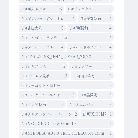
#海外ドラマ
6
#ジュブナイル
6
#ギレルモ・デル・トロ
6
#怪奇映画
6
#吉田大八
5
#伊藤沙莉
4
#ヨルゴス・ランティモス
4
#ダニー・ボイル
4
#ハードボイルド
4
#CARLZEISS_JENA_TESSAR_2.8/50
3
#クリスマス
3
#カンフー
3
#コーエン兄弟
3
#山田洋次
2
#マーゴット・ロビー
2
#アイナ・ジ・エンド
2
#黒澤明
2
#ゾンビ映画
2
#オムニバス
2
#クリストファー・ノーラン
2
#RX100M7
1
#MC-ROKKOR-PF50mmF1.7
1
#MINOLTA_AUTO_TELE_ROKKOR-PF135m
1