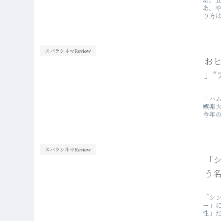
あ、
り方
スバラシネマReview
お
」“
「ハ
娯楽
今年
スバラシネマReview
「
う名
「シ
ー」
性」