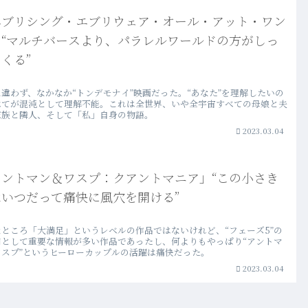
エブリシング・エブリウェア・オール・アット・ワン
」“マルチバースより、パラレルワールドの方がしっ
くる”
違わず、なかなか“トンデモナイ”映画だった。“あなた”を理解したいの
べてが混沌として理解不能。これは全世界、いや全宇宙すべての母娘と夫
家族と隣人、そして「私」自身の物語。
2023.03.04
アントマン＆ワスプ：クアントマニア」“この小さき
はいつだって痛快に風穴を開ける”
なところ「大満足」というレベルの作品ではないけれど、“フェーズ5”の
口として重要な情報が多い作品であったし、何よりもやっぱり“アントマ
ワスプ”というヒーローカップルの活躍は痛快だった。
2023.03.04