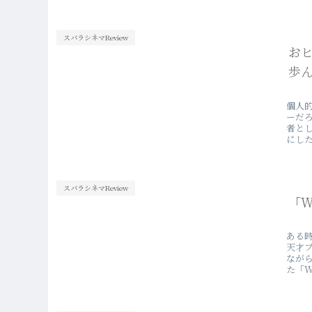
スバラシネマReview
お
歩
個人
ーだ
者と
にし
スバラシネマReview
「W
ある時
天才
なが
た「
なか