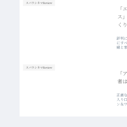
スバラシネマReview
「
ス
くり
評判に
にす
婦と
スバラシネマReview
「
者
正直
入り
ン＆