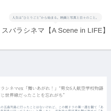
人生は“ひとりごと”から始まる。映画と写真と日々のこと。
スバラシネマ【A Scene in LIFE】
ラシネマex「舞いあがれ！」“男女6人航空学校物語
同じ世界線だったことを忘れがち”
県の五島列島に行ったことはないけれど、この朝ドラの第一週を観て「あ
五島列島に行ってみたい」と思ったし、半年後の最終週を観て改めて「あ