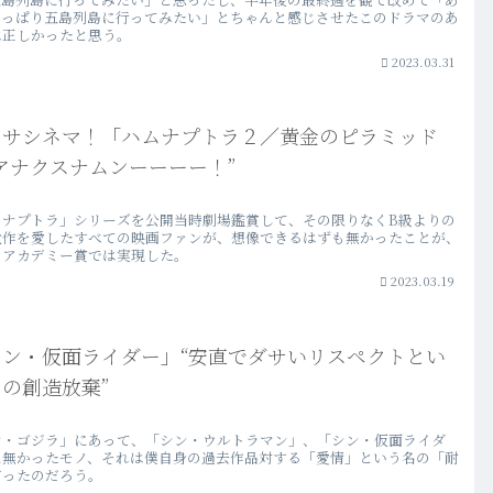
やっぱり五島列島に行ってみたい」とちゃんと感じさせたこのドラマのあ
は正しかったと思う。
2023.03.31
ヒサシネマ！「ハムナプトラ２／黄金のピラミッド
アナクスナムンーーーー！”
ムナプトラ」シリーズを公開当時劇場鑑賞して、その限りなくB級よりの
大作を愛したすべての映画ファンが、想像できるはずも無かったことが、
のアカデミー賞では実現した。
2023.03.19
シン・仮面ライダー」“安直でダサいリスペクトとい
の創造放棄”
ン・ゴジラ」にあって、「シン・ウルトラマン」、「シン・仮面ライダ
に無かったモノ、それは僕自身の過去作品対する「愛情」という名の「耐
だったのだろう。