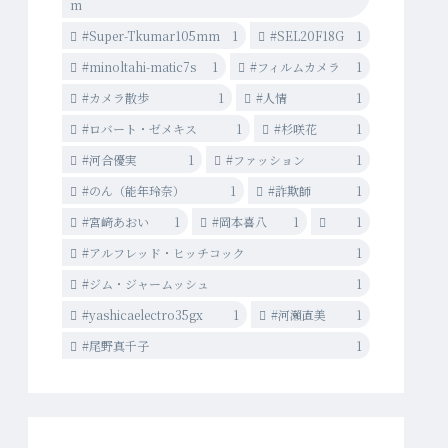
m
#Super-Tkumar105mm
1
#SEL20F18G
1
#minoltahi-matic7s
1
#フィルムカメラ
1
#カメラ散歩
1
#人情
1
#ロバート・ゼメキス
1
#杉咲花
1
#河合優実
1
#ファッション
1
#のん（能年玲奈）
1
#詐欺師
1
#宮﨑あおい
1
#岡本喜八
1
1
#アルフレッド・ヒッチコック
1
#ジム・ジャームッシュ
1
#yashicaelectro35gx
1
#河瀨直美
1
#尾野真千子
1