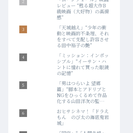
レビュー “甦る超大作B
級映画（大好物）の高揚
感”
「天城越え」“少年の衝
動と映画的不条理、それ
をすべて支配し許容させ
る田中裕子の艶”
「ミッション：インポッ
シブル」“イーサン・ハ
ントに憧れて買った眼鏡
の記憶”
「男はつらいよ 望郷
篇」“脚本とアドリブと
NGをひっくるめて作品
化する山田洋次の監督
力”
おヒサシネマ！「ドラえ
もん のび太の海底鬼岩
城」