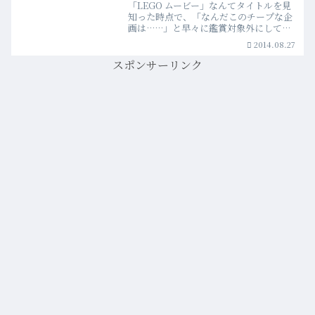
「LEGO ムービー」なんてタイトルを見
知った時点で、「なんだこのチープな企
画は……」と早々に鑑賞対象外にしてし
まったことを激しく後悔しなければなら
2014.08.27
なかった。子ども時代の僕が、“LEGO
派”ではなく、“ダイヤブロック派”だった
スポンサーリンク
から……という…more