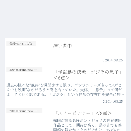
父親のひとりごと
痒い背中
2014.08.26
2014☆Brand new Movies
「怪獣島の決戦 ゴジラの息子」
＜6点＞
過去の様々な“風評”を見聞きする限り、ゴジラシリーズきっての“と
んでも映画”なのだろうと高を括っていた。大体、「息子」って何だ
よ！？という話である。「ゴジラ」という怪獣の存在性を完全に無視
した明らかな茶番的設定は、長らく敬遠せずにはいられな…more
2014.08.25
2014☆Brand new Movies
「スノーピアサー」＜8点＞
韓国が誇る名匠ポン・ジュノの世界進出
作品として、期待は高く、是が非でも映
画館で観たかったのだけれど、地方の映