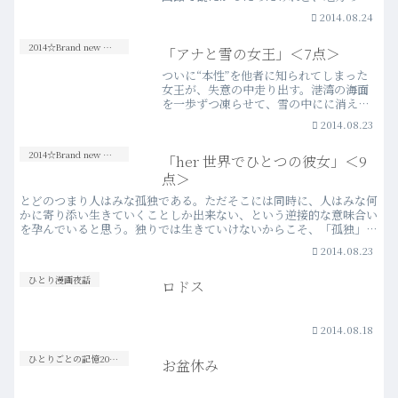
画館では公開されず悔しい思いをした。
2014.08.24
ヒットに伴う順次公開を望んでいたのだ
が、どうやら興行成績的にも振るわなか
2014☆Brand new Movies
「アナと雪の女王」＜7点＞
ったようで……。思ったよ…more
ついに“本性”を他者に知られてしまった
女王が、失意の中走り出す。港湾の海面
を一歩ずつ凍らせて、雪の中にに消えて
いく。とても悲しく、でもあまりに美し
2014.08.23
いこの序盤のシーンを観て、この映画
は“アメージング！”その一言に尽きると
2014☆Brand new Movies
「her 世界でひとつの彼女」＜9
思った。物凄い興行成績…more
点＞
とどのつまり人はみな孤独である。ただそこには同時に、人はみな何
かに寄り添い生きていくことしか出来ない、という逆接的な意味合い
を孕んでいると思う。独りでは生きていけないからこそ、「孤独」と
いう状況に対して過敏に反応し、失意に暮れるのだろう。「…more
2014.08.23
ひとり漫画夜話
ロドス
2014.08.18
ひとりごとの記憶20s-30s
お盆休み