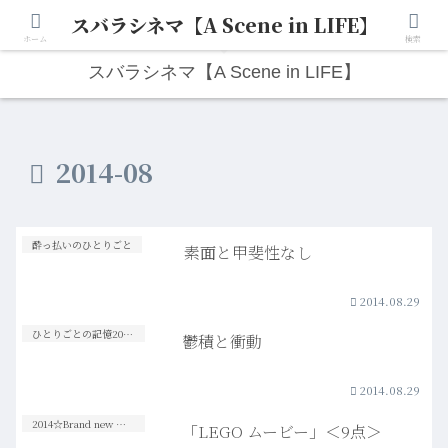
スバラシネマ【A Scene in LIFE】
人生は“ひとりごと”から始まる。映画と写真と日々のこと。
ホーム
検索
スバラシネマ【A Scene in LIFE】
2014-08
酔っ払いのひとりごと
素面と甲斐性なし
2014.08.29
ひとりごとの記憶20s-30s
鬱積と衝動
2014.08.29
2014☆Brand new Movies
「LEGO ムービー」＜9点＞