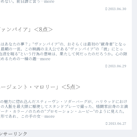
めない。前日譚と言う…more
2013.06.30
ヴァンパイア」＜8点＞
はあなたの夢？」“ヴァンパイア”の、おそらくは最初の“献身者”となっ
の最期の一言。この映画の主人公である“ヴァンパイア”の「彼」にとっ
“血液を啜る”という行為の意味は、果たして何だったのだろうか。心の隙
めるための一種の趣…more
2013.06.29
エージェント・マロリー」＜5点＞
材”の魅力に惚れ込んだスティーヴン・ソダーバーグが、ハリウッドにおけ
らの人脈を最大限に駆使してスタンドプレーで撮った、格闘家出身の主演
ジーナ・カラーノのための“プロモーション・ムービー”のように見えた。
形であれ、この手の女…more
2013.06.27
ンサーリンク