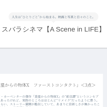
人生は“ひとりごと”から始まる。映画と写真と日々のこと。
スバラシネマ【A Scene in LIFE】
遊星からの物体X ファーストコンタクト」＜3点＞
ン・カーペンターの傑作「遊星からの物体X」の“前日譚”というコンセプ
はあったけれど、実際のところはほとんど“リメイク”だったように思う。
くらい、ストーリー展開が酷似していて、あまりに目新しさが無かったこ