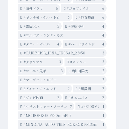
#海外ドラマ
6
#ジュブナイル
6
#ギレルモ・デル・トロ
6
#怪奇映画
6
#吉田大八
5
#伊藤沙莉
4
#ヨルゴス・ランティモス
4
#ダニー・ボイル
4
#ハードボイルド
4
#CARLZEISS_JENA_TESSAR_2.8/50
3
#クリスマス
3
#カンフー
3
#コーエン兄弟
3
#山田洋次
2
#マーゴット・ロビー
2
#アイナ・ジ・エンド
2
#黒澤明
2
#ゾンビ映画
2
#オムニバス
2
#クリストファー・ノーラン
2
#RX100M7
1
#MC-ROKKOR-PF50mmF1.7
1
#MINOLTA_AUTO_TELE_ROKKOR-PF135m
1