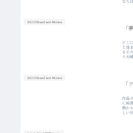
ならば
2013☆Brand new Movies
「
どこ
と深
るそ
り夫婦
2013☆Brand new Movies
「
作品
に純
側か
しいS