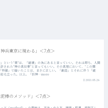
巨神兵東京に現わる」＜7点＞
撮」という“業”は、「破壊」の為にあると言っていい。それは即ち、人間
一許された“神の真似事”と言ってもいい。その真理において、“この題
を「特撮」で描いたことは、まさに正しい。「創造」とそれに伴う「破
総毛立った。以上。「巨神…more
2013.05.26
鍵泥棒のメソッド」＜7点＞
ッド（method）」の意味は、方法・やり方、順序・筋道、規則正し