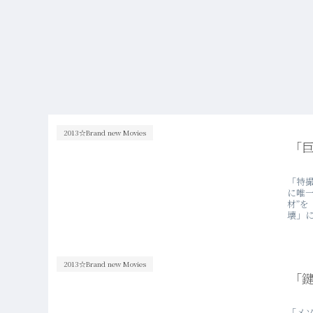
2013☆Brand new Movies
「
「特
に唯
材”
壊」に
2013☆Brand new Movies
「
「メソ