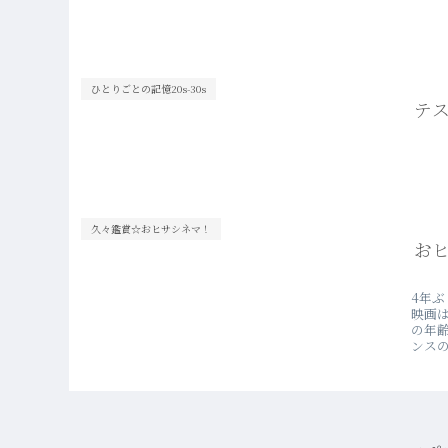
ひとりごとの記憶20s-30s
テ
久々鑑賞☆おヒサシネマ！
おヒ
4年
映画
の年
ンスの