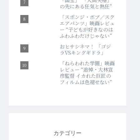
「国宝」“「人間失格」
の先にある狂気と熱狂”
「スポンジ・ボブ／スク
エアパンツ」映画レビュ
ー “子どもが好きなのは
ふわふわだけじゃない”
おヒサシネマ！ 「ゴジ
ラVSキングギドラ」
「ねらわれた学園」映画
レビュー “追悼・大林宣
彦監督 イカれた巨匠の
フィルムは色褪せない”
カテゴリー