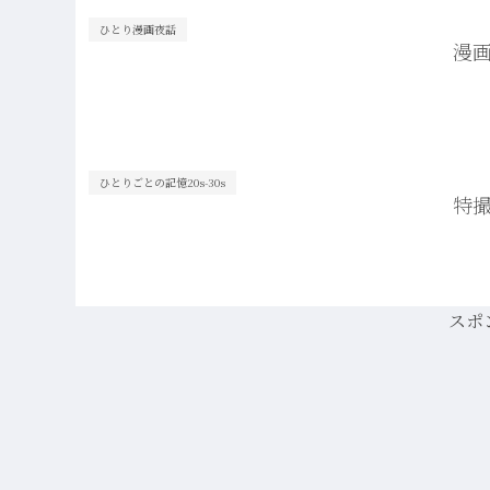
ひとり漫画夜話
漫画
ひとりごとの記憶20s-30s
特
スポ