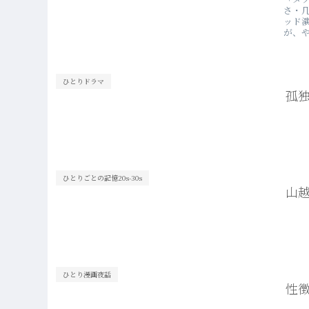
さ・
ッド
が、や
ひとりドラマ
孤
ひとりごとの記憶20s-30s
山
ひとり漫画夜話
性