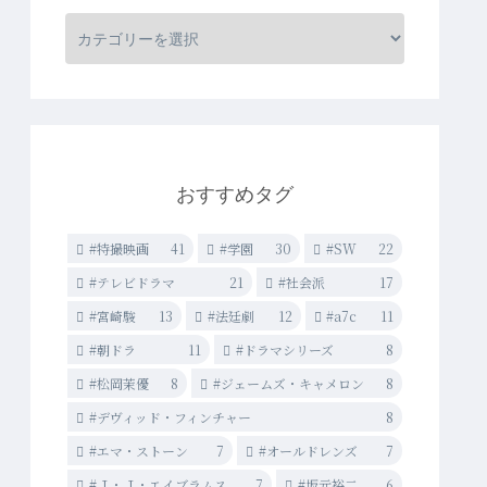
おすすめタグ
#特撮映画
41
#学園
30
#SW
22
#テレビドラマ
21
#社会派
17
#宮崎駿
13
#法廷劇
12
#a7c
11
#朝ドラ
11
#ドラマシリーズ
8
#松岡茉優
8
#ジェームズ・キャメロン
8
#デヴィッド・フィンチャー
8
#エマ・ストーン
7
#オールドレンズ
7
#Ｊ・Ｊ・エイブラムス
7
#坂元裕二
6