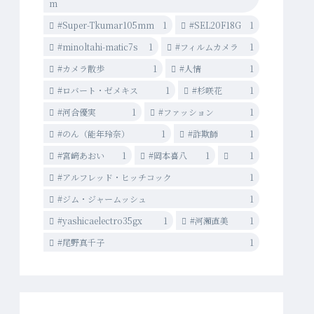
m
#Super-Tkumar105mm
1
#SEL20F18G
1
#minoltahi-matic7s
1
#フィルムカメラ
1
#カメラ散歩
1
#人情
1
#ロバート・ゼメキス
1
#杉咲花
1
#河合優実
1
#ファッション
1
#のん（能年玲奈）
1
#詐欺師
1
#宮﨑あおい
1
#岡本喜八
1
1
#アルフレッド・ヒッチコック
1
#ジム・ジャームッシュ
1
#yashicaelectro35gx
1
#河瀨直美
1
#尾野真千子
1