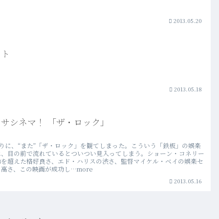
2013.05.20
スト
2013.05.18
サシネマ！ 「ザ・ロック」
ぶりに、“また”「ザ・ロック」を観てしまった。こういう「鉄板」の娯楽
は、目の前で流れているとついつい見入ってしまう。ショーン・コネリー
齢を超えた格好良さ、エド・ハリスの渋さ、監督マイケル・ベイの娯楽セ
高さ、この映画が成功し…more
2013.05.16