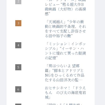
レビュー “甦る超大作B
級映画（大好物）の高揚
感”
「天城越え」“少年の衝
動と映画的不条理、それ
をすべて支配し許容させ
る田中裕子の艶”
「ミッション：インポッ
シブル」“イーサン・ハ
ントに憧れて買った眼鏡
の記憶”
「男はつらいよ 望郷
篇」“脚本とアドリブと
NGをひっくるめて作品
化する山田洋次の監督
力”
おヒサシネマ！「ドラえ
もん のび太の海底鬼岩
城」