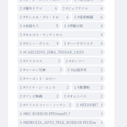
#海外ドラマ
6
#ジュブナイル
6
#ギレルモ・デル・トロ
6
#怪奇映画
6
#吉田大八
5
#伊藤沙莉
4
#ヨルゴス・ランティモス
4
#ダニー・ボイル
4
#ハードボイルド
4
#CARLZEISS_JENA_TESSAR_2.8/50
3
#クリスマス
3
#カンフー
3
#コーエン兄弟
3
#山田洋次
2
#マーゴット・ロビー
2
#アイナ・ジ・エンド
2
#黒澤明
2
#ゾンビ映画
2
#オムニバス
2
#クリストファー・ノーラン
2
#RX100M7
1
#MC-ROKKOR-PF50mmF1.7
1
#MINOLTA_AUTO_TELE_ROKKOR-PF135m
1