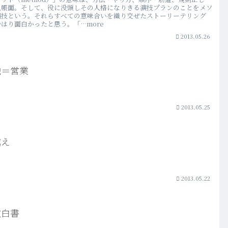
几帳面。そして、役に没頭しその人格になりきる演技プランのことをメソ
演技という。それらすべての意味合いを織り交ぜたストーリーテリング
はり面白かったと思う。「…more
2013.05.26
独＝営業
2013.05.25
越え
2013.05.22
徴白書