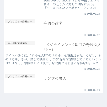
映画の中で、主人公は自らが創り上げた
サイトの在り方に対して頑なに言う。
「クールじゃないと駄目だ」と。そのセ
リフどおり、この映画は、ひたすらにク
2011.02.26
ールにそしてシンプルに、「今この時
代」の成功と挫折を描き切っている。
ひとりごとの記憶20s-30s
今週の衝動
「事実をもとにした映画」という…more
2011.02.26
2011☆Brand new Movies
「9＜ナイン＞～9番目の奇妙な人
形～」
タイトル通りに、“奇妙な人形”の「奇妙」な映画だった。ただし、そ
の「奇妙」さが、決して映画としての“深み”に直結しているというわ
けではなく、想像以上に「淡白」な映画と言わざるを得ない。ふと目
覚めたつぎはぎの奇妙な人形、背中には意味深な「9」…more
2011.02.26
ひとりごとの記憶20s-30s
ランプの魔人
2011.02.24