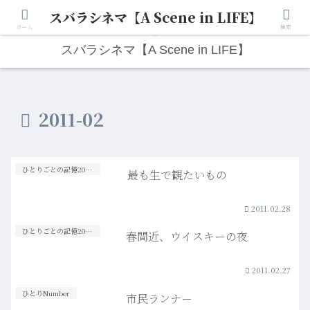
スバラシネマ【A Scene in LIFE】
人生は“ひとりごと”から始まる。映画と写真と日々のこと。
ホーム
検索
スバラシネマ【A Scene in LIFE】
2011-02
ひとりごとの記憶20s-30s
最も生で観たいもの
2011.02.28
ひとりごとの記憶20s-30s
春間近、ウイスキーの夜
2011.02.27
ひとりNumber
市民ランナー