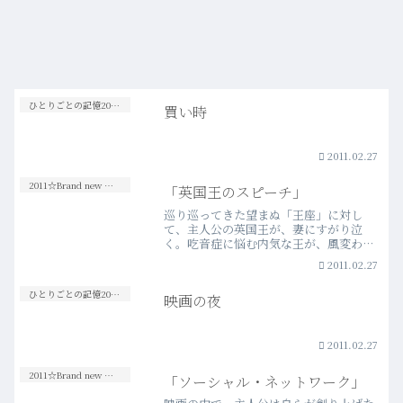
ひとりごとの記憶20s-30s
買い時
2011.02.27
2011☆Brand new Movies
「英国王のスピーチ」
巡り巡ってきた望まぬ「王座」に対し
て、主人公の英国王が、妻にすがり泣
く。吃音症に悩む内気な王が、風変わり
な聴覚士の指導と友情により、困難に立
2011.02.27
ち向かっていく様を描いた映画である
が、個人的なこの映画のハイライトは、
ひとりごとの記憶20s-30s
映画の夜
このシーンをはじめとする、王と…more
2011.02.27
2011☆Brand new Movies
「ソーシャル・ネットワーク」