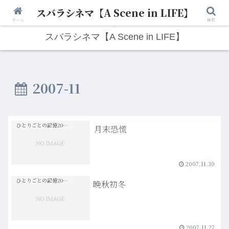
スバラシネマ【A Scene in LIFE】
人生は“ひとりごと”から始まる。映画と写真と日々のこと。
ホーム
検索
スバラシネマ【A Scene in LIFE】
2007-11
ひとりごとの記憶20s-30s
月末恐慌
2007.11.30
ひとりごとの記憶20s-30s
晩秋初冬
2007.11.27