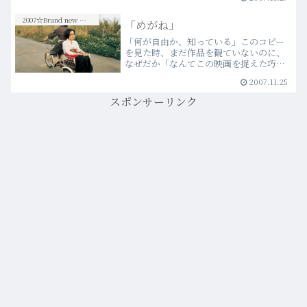
2007☆Brand new Movies
「めがね」
「何が自由か、知っている」このコピー
を見た時、まだ作品を観ていないのに、
なぜだか「なんてこの映画を捉えた巧い
フレーズだろうか」と思った。「かもめ
2007.11.25
食堂」の監督が描き出す新しい映画世界
が、きっと「自由」というものの本質を
スポンサーリンク
さらっと表現しているのだ…more