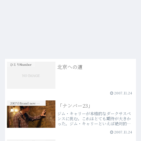
ひとりNumber
北京への道
2007.11.24
2007☆Brand new Movies
「ナンバー23」
ジム・キャリーが本格的なダークサスペ
ンスに挑む。これはとても期待が大きか
った。ジム・キャリーといえば絶対的な
パフォーマンス能力に優れたコメディ俳
2007.11.24
優であるが、独特の風貌と、存在から発
散される特異な雰囲気は、ダークサイド