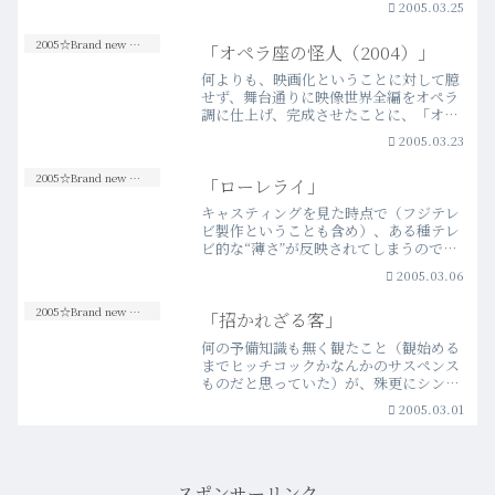
2005.03.25
う。やはり問題はビジュアルに尽きると
思う。名作漫画「鉄人28号」を今、映像
2005☆Brand new Movies
「オペラ座の怪人（2004）」
化する意味をもっと考え…more
何よりも、映画化ということに対して臆
せず、舞台通りに映像世界全編をオペラ
調に仕上げ、完成させたことに、「オペ
ラ座の怪人」という神々しいまでのオリ
2005.03.23
ジナルに対する尊敬と自信が感じられ
た。台詞のほとんどが歌唱によって紡が
2005☆Brand new Movies
「ローレライ」
れることに違和感を持つ人も…more
キャスティングを見た時点で（フジテレ
ビ製作ということも含め）、ある種テレ
ビ的な“薄さ”が反映されてしまうのでは
ないかという危惧が鑑賞前にあった。そ
2005.03.06
してそういうことが全く無い映画である
とは言えないとは思う。しかし同時に、
2005☆Brand new Movies
「招かれざる客」
思った以上にひとつの映…more
何の予備知識も無く観たこと（観始める
までヒッチコックかなんかのサスペンス
ものだと思っていた）が、殊更にシンプ
ル且つ濃厚なこの物語の巧さに引き込ま
2005.03.01
れる要因になった。突然帰郷した一人娘
に異人種の婚約者を紹介され、当然驚き
を隠せない両親。しかし若…more
スポンサーリンク