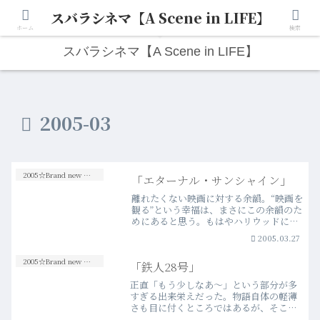
スバラシネマ【A Scene in LIFE】
人生は“ひとりごと”から始まる。映画と写真と日々のこと。
ホーム
検索
スバラシネマ【A Scene in LIFE】
2005-03
2005☆Brand new Movies
「エターナル・サンシャイン」
離れたくない映画に対する余韻。“映画を
観る”という幸福は、まさにこの余韻のた
めにあると思う。もはやハリウッドにお
いて“天才”“気鋭”の名を欲しいままにし
2005.03.27
ているカウフマン×ゴンドリーの、この
類まれなるラブストーリーの余韻をぼく
2005☆Brand new Movies
「鉄人28号」
はしばらく忘れる…more
正直「もう少しなあ～」という部分が多
すぎる出来栄えだった。物語自体の軽薄
さも目に付くところではあるが、そこは
あえて“王道的”と片付けておいておこ