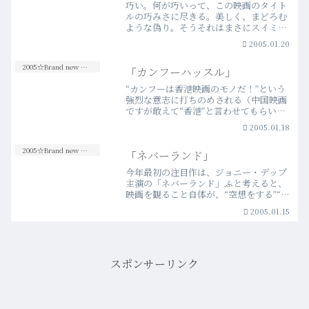
巧い。何が巧いって、この映画のタイト
ルの巧みさに尽きる。美しく、まどろむ
ような偽り。そうそれはまさにスイミン
グプールの水面に煌く乱反射だ。現実と
2005.01.20
妄想の境界線を絶妙にぼかすことによっ
て生まれるミステリアスな空気感。その
2005☆Brand new Movies
「カンフーハッスル」
中で息づく、二人の女の歪…more
“カンフーは香港映画のモノだ！”という
強烈な意志に打ちのめされる（中国映画
ですが敢えて“香港”と言わせてもらいま
す）。ワイヤーアクション、CGの蔓延に
2005.01.18
よりカンフーアクションはハリウッドを
はじめ世界中の映画の中で見られるよう
2005☆Brand new Movies
「ネバーランド」
になった。キアヌ・…more
今年最初の注目作は、ジョニー・デップ
主演の「ネバーランド」ふと考えると、
映画を観ること自体が、“空想をする”“イ
メージをする”ということだと思う。映画
2005.01.15
の素晴らしさというのはそういうこと
で、まさにその真髄を描いたこの作品の
感動の深さはシンプル…more
スポンサーリンク