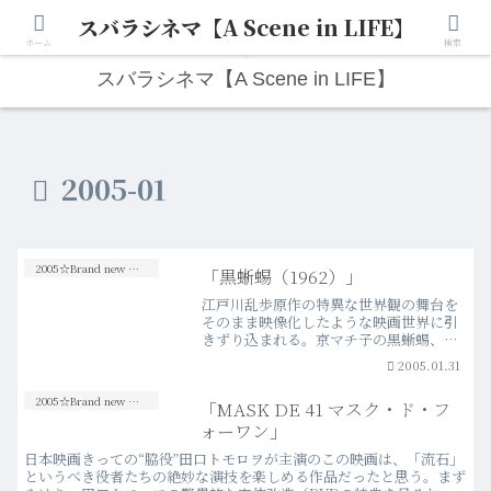
スバラシネマ【A Scene in LIFE】
人生は“ひとりごと”から始まる。映画と写真と日々のこと。
ホーム
検索
スバラシネマ【A Scene in LIFE】
2005-01
2005☆Brand new Movies
「黒蜥蜴（1962）」
江戸川乱歩原作の特異な世界観の舞台を
そのまま映像化したような映画世界に引
きずり込まれる。京マチ子の黒蜥蜴、大
木実の明智小五郎それぞれの神妙でどこ
2005.01.31
かセクシーな語り口に陶酔する。……
と、この映画だけを観たのならば、おそ
2005☆Brand new Movies
「MASK DE 41 マスク・ド・フ
らく手放しで絶賛したであろ…more
ォーワン」
日本映画きっての“脇役”田口トモロヲが主演のこの映画は、「流石」
というべき役者たちの絶妙な演技を楽しめる作品だったと思う。まず