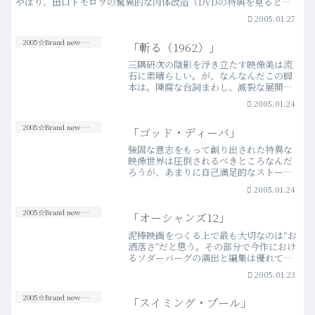
やはり、田口トモロヲの驚異的な肉体改造（DVDの特典を見ると更
に驚き）と、それに相反して共存するいつもの彼らしい“…more
2005.01.27
2005☆Brand new Movies
「斬る（1962）」
三隅研次の陰影を浮き立たす映像美は流
石に素晴らしい。が、なんなんだこの脚
本は。陳腐な台詞まわし、滅裂な展開、
随所に見られる映像の秀逸さを覆い隠し
2005.01.24
て余りある酷さだった。主人公は何をも
って行動しているのかがまったく描かれ
2005☆Brand new Movies
「ゴッド・ディーバ」
ていない。娯楽なのか、ド…more
強固な意志をもって創り出された特異な
映像世界は圧倒されるべきところなんだ
ろうが、あまりに自己満足的なストーリ
ーには観客が入り込むべき余地は無く、
2005.01.24
結果映画全体が至極希薄に映った。徹底
的にアート的な未来像への試みは理解で
2005☆Brand new Movies
「オーシャンズ12」
きるが、そこに紡ぎだされ…more
泥棒映画をつくる上で最も大切なのは“お
洒落さ”だと思う。その部分で今作におけ
るソダーバーグの演出と編集は優れてい
ると思う。予想よりもずっと面白いとい
2005.01.23
うのが、正直なところで、前作のコメン
トでも書いたが、何と言ってもこのキャ
2005☆Brand new Movies
「スイミング・プール」
ストを揃えるだけでも…more