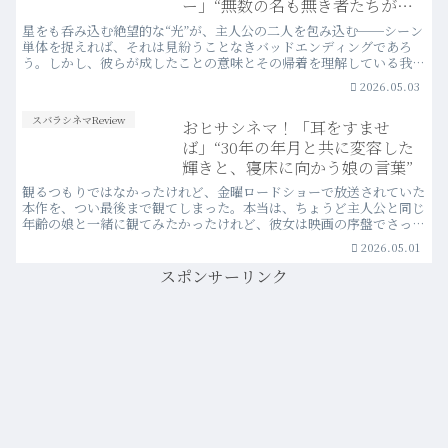
ー」“無数の名も無き者たちが手
繰り寄せた無慈悲な光に心震え
星をも呑み込む絶望的な“光”が、主人公の二人を包み込む──シーン
る”
単体を捉えれば、それは見紛うことなきバッドエンディングであろ
う。しかし、彼らが成したことの意味とその帰着を理解している我々
にとっては、筆舌に尽くしがたいエモーションを覚えずにはいられな
2026.05.03
い。
スバラシネマReview
おヒサシネマ！「耳をすませ
ば」“30年の年月と共に変容した
輝きと、寝床に向かう娘の言葉”
観るつもりではなかったけれど、金曜ロードショーで放送されていた
本作を、つい最後まで観てしまった。本当は、ちょうど主人公と同じ
年齢の娘と一緒に観てみたかったけれど、彼女は映画の序盤でさっさ
と寝床に向かってしまった。
2026.05.01
スポンサーリンク