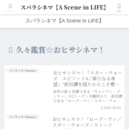
スバラシネマ【A Scene in LIFE】
人生は“ひとりごと”から始まる。映画と写真と日々のこと。
ホーム
検索
スバラシネマ【A Scene in LIFE】
久々鑑賞☆おヒサシネマ！
スバラシネマReview
おヒサシネマ！「スター・ウォー
ズ エピソード4／新たなる希
望」“前日譚を経たからこそ感じ
る本作の正しいチープさ”
本作の前々日譚である「キャシアン・ア
ンドー」の2シーズンを観終えて、前日譚
である「ローグ・ワン／スター・ウォー
ズ・ストーリー」を再鑑賞。そして同作
2026.05.03
のラストでレイア姫が発した「希望で
す」という台詞が脳裏に焼き付いたまま
スバラシネマReview
おヒサシネマ！「ローグ・ワン／
間髪入れずに、この第一作目を観て、新
たな感慨が生まれた。
スター・ウォーズ・ストーリ