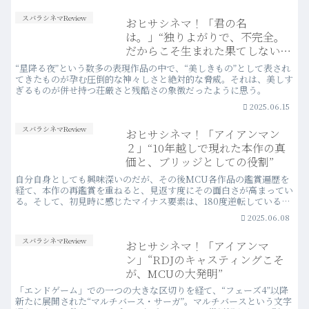
な美意識だった。
スバラシネマReview
おヒサシネマ！「君の名
は。」“独りよがりで、不完全。
だからこそ生まれた果てしないエ
モさ”
“星降る夜”という数多の表現作品の中で、“美しきもの”として表され
てきたものが孕む圧倒的な神々しさと絶対的な脅威。それは、美しす
ぎるものが併せ持つ荘厳さと残酷さの象徴だったように思う。
2025.06.15
スバラシネマReview
おヒサシネマ！「アイアンマン
２」“10年越しで現れた本作の真
価と、ブリッジとしての役割”
自分自身としても興味深いのだが、その後MCU各作品の鑑賞遍歴を
経て、本作の再鑑賞を重ねると、見返す度にその面白さが高まってい
る。そして、初見時に感じたマイナス要素は、180度逆転しているこ
とに気づく。
2025.06.08
スバラシネマReview
おヒサシネマ！「アイアンマ
ン」“RDJのキャスティングこそ
が、MCUの大発明”
「エンドゲーム」での一つの大きな区切りを経て、“フェーズ4”以降
新たに展開された“マルチバース・サーガ”。マルチバースという文字