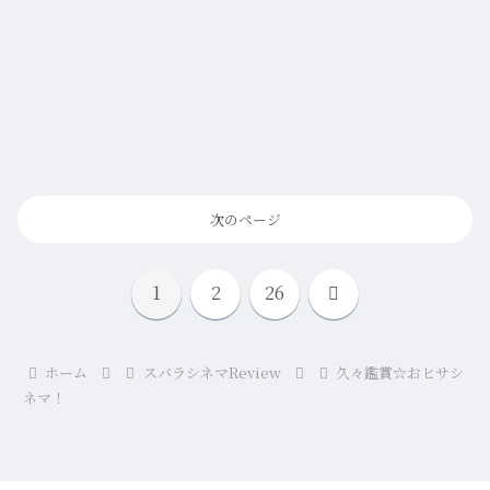
次のページ
次
1
2
26
へ
ホーム
スバラシネマReview
久々鑑賞☆おヒサシ
ネマ！