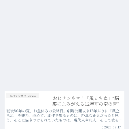
スバラシネマReview
おヒサシネマ！「風立ちぬ」“脳
裏によみがえる12年前の空の青”
戦後80年の夏、お盆休みの最終日。劇場公開以来12年ぶりに「風立
ちぬ」を観た。改めて、本作を象るものは、純真な狂気だったと思
う。そこに描きつけられていたものは、現代人や凡人、そして彼ら以
外の他人には理解し難く、あるいは理解する必要もない、孤独で崇高
2025.08.17