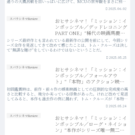
通りの大風呂敷を目いっぱいに広げて、MCUの世界観をまさに別次
元へと押し広げるべく各作品が生み出されたわけだけれど、正直言っ
2025.06.02
てその試みは、「成功」しているとは言い難かった。
スバラシネマReview
おヒサシネマ！「ミッション：イ
ンポッシブル／デッドレコニング
PART ONE」“稀代の映画馬鹿は
きっと今この瞬間も、MTGと電
シリーズ最終作とも言われている最新作の公開を前にして、今回シリ
話に忙殺されている”
ーズ全作を見返してきて改めて感じたことは、トム・クルーズは決し
て“無謀な賭け”をしているわけではないということだ。
2025.05.25
スバラシネマReview
おヒサシネマ！「ミッション：イ
ンポッシブル／フォールアウ
ト」“「本物」のアクション映画
は色褪せず、価値を高める”
初回鑑賞時は、前作・前々作の娯楽映画としての圧倒的な完成度の高
さと比較すると、幾分か劣っている印象があった。けれど改めて見返
してみると、本作も過去作の例に漏れず、トム・クルーズが「本物」
のアクションを追求したからこそ、時を経ても色褪せないエンターテ
2025.05.24
インメントに満ち溢れていて、そもそも充分に合格点だった評価が、
さらに上方修正された。
スバラシネマReview
おヒサシネマ！「ミッション：イ
ンポッシブル／ローグ・ネイショ
ン」“本作がシリーズ唯一無二の