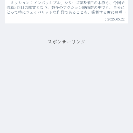
作品である3つの理由”
「ミッション：インポッシブル」シリーズ第5作目の本作も、今回で
通算5回目の鑑賞となり、数多のアクション映画群の中でも、自分に
とって特にフェイバリットな作品であることを、鑑賞する度に痛感し
ている。
2025.05.22
スポンサーリンク