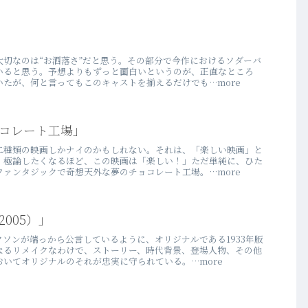
大切なのは“お洒落さ”だと思う。その部分で今作におけるソダーバ
いると思う。予想よりもずっと面白いというのが、正直なところ
たが、何と言ってもこのキャストを揃えるだけでも…more
コレート工場」
二種類の映画しかナイのかもしれない。それは、「楽しい映画」と
、極論したくなるほど、この映画は「楽しい！」ただ単純に、ひた
ァンタジックで奇想天外な夢のチョコレート工場。…more
005）」
ソンが端っから公言しているように、オリジナルである1933年版
なるリメイクなわけで、ストーリー、時代背景、登場人物、その他
いてオリジナルのそれが忠実に守られている。…more