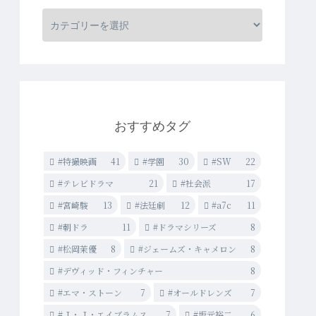
おすすめタグ
#特撮映画
41
#学園
30
#SW
22
#テレビドラマ
21
#社会派
17
#宮崎駿
13
#法廷劇
12
#a7c
11
#朝ドラ
11
#ドラマシリーズ
8
#松岡茉優
8
#ジェームズ・キャメロン
8
#デヴィッド・フィンチャー
8
#エマ・ストーン
7
#オールドレンズ
7
#Ｊ・Ｊ・エイブラムス
7
#坂元裕二
6