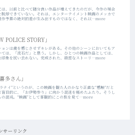
には、以前と比べて随分良い作品が増えてきたのだが、今作の場合
を脱却できていない。それは、エンターテイメント映画のメッカで
作予算の絶対的差が生み出すものではなく、それ以…more
POLICE STORY」
ションは歳を感じさせずキレがある。その他のシーンにおいてもア
いては、「流石だ」と思う。しかし、ひとつの映画作品としては、
印象を拭い去れない。完成された、緻密なストーリ…more
喜多さん」
ラナイ”というのが、この映画を観た人のかなり正直な“感触”だと
だ盲目的に、「お伊勢参り」に向かう混迷を極めたふたり。そうし
の混沌。“映画”として客観的にこの旅を見て…more
ンサーリンク