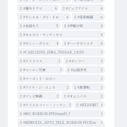
#海外ドラマ
6
#ジュブナイル
6
#ギレルモ・デル・トロ
6
#怪奇映画
6
#吉田大八
5
#伊藤沙莉
4
#ヨルゴス・ランティモス
4
#ダニー・ボイル
4
#ハードボイルド
4
#CARLZEISS_JENA_TESSAR_2.8/50
3
#クリスマス
3
#カンフー
3
#コーエン兄弟
3
#山田洋次
2
#マーゴット・ロビー
2
#アイナ・ジ・エンド
2
#黒澤明
2
#ゾンビ映画
2
#オムニバス
2
#クリストファー・ノーラン
2
#RX100M7
1
#MC-ROKKOR-PF50mmF1.7
1
#MINOLTA_AUTO_TELE_ROKKOR-PF135m
1