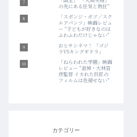
「国宝」“「人間失格」
の先にある狂気と熱狂”
「スポンジ・ボブ／スク
エアパンツ」映画レビュ
ー “子どもが好きなのは
ふわふわだけじゃない”
おヒサシネマ！ 「ゴジ
ラVSキングギドラ」
「ねらわれた学園」映画
レビュー “追悼・大林宣
彦監督 イカれた巨匠の
フィルムは色褪せない”
カテゴリー