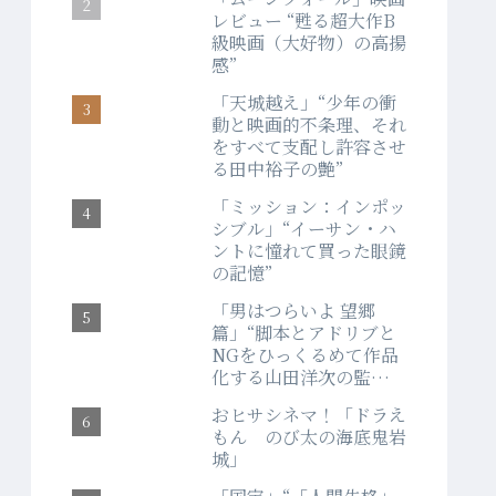
レビュー “甦る超大作B
級映画（大好物）の高揚
感”
「天城越え」“少年の衝
動と映画的不条理、それ
をすべて支配し許容させ
る田中裕子の艶”
「ミッション：インポッ
シブル」“イーサン・ハ
ントに憧れて買った眼鏡
の記憶”
「男はつらいよ 望郷
篇」“脚本とアドリブと
NGをひっくるめて作品
化する山田洋次の監督
力”
おヒサシネマ！「ドラえ
もん のび太の海底鬼岩
城」