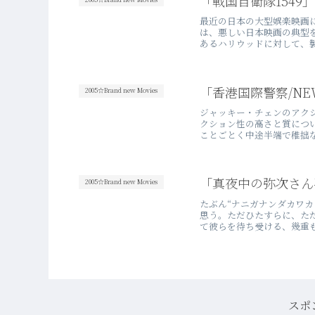
「戦国自衛隊1549」
最近の日本の大型娯楽映画
は、悪しい日本映画の典型
あるハリウッドに対して、製
「香港国際警察/NEW 
2005☆Brand new Movies
ジャッキー・チェンのアク
クション性の高さと質につ
ことごとく中途半端で稚拙な
「真夜中の弥次さん
2005☆Brand new Movies
たぶん“ナニガナンダカワカ
思う。ただひたすらに、た
て彼らを待ち受ける、幾重も
スポ