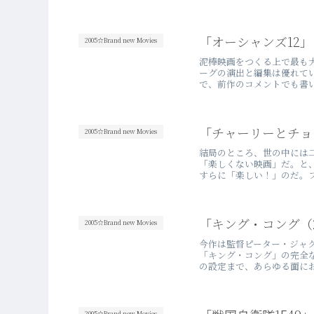
「オーシャンズ12」
2005☆Brand new Movies
泥棒映画をつくる上で最も
ーグの演出と編集は優れて
で、前作のコメントでも書い
「チャーリーとチョ
2005☆Brand new Movies
結局のところ、世の中には
「楽しくない映画」だ。と
すらに「楽しい！」のだ。フ
「キング・コング（2
2005☆Brand new Movies
今作は監督ピーター・ジャク
「キング・コング」の完全
の設定まで、あらゆる面にお
2005☆Brand new Movies