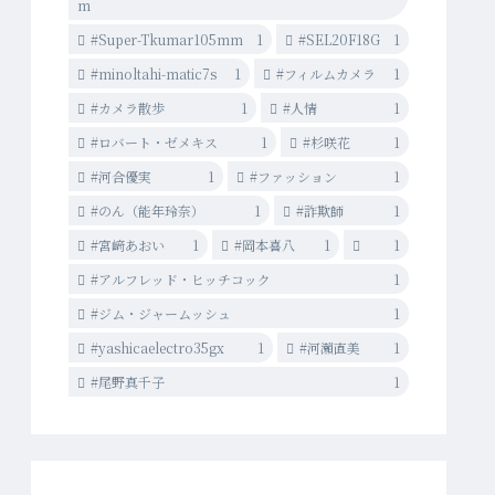
m
#Super-Tkumar105mm
1
#SEL20F18G
1
#minoltahi-matic7s
1
#フィルムカメラ
1
#カメラ散歩
1
#人情
1
#ロバート・ゼメキス
1
#杉咲花
1
#河合優実
1
#ファッション
1
#のん（能年玲奈）
1
#詐欺師
1
#宮﨑あおい
1
#岡本喜八
1
1
#アルフレッド・ヒッチコック
1
#ジム・ジャームッシュ
1
#yashicaelectro35gx
1
#河瀨直美
1
#尾野真千子
1