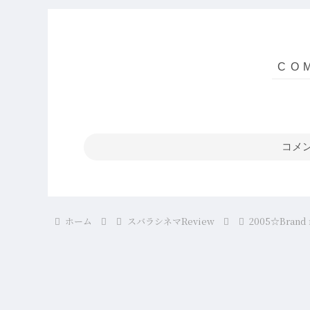
コメ
ホーム
スバラシネマReview
2005☆Brand 