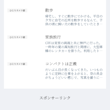
ルカリで物色し購入。純正のレンズフー
ド、キャップ、ケースが揃っていたのが
決め手だった。TAKUMARレンズは、
散歩
ひとりカメラ部
安価ながら写り…more
帰宅し、すぐに散歩にでかける。平日の
夕方に自宅の近所を散歩するなんて、子
供の頃に飼い犬の散歩をしていたとき以
来だろうが、カメラ歩きが楽しくなっ
て、そういうことも再び日常的になって
きた。40を越えて、物事の捉え方が少
家族旅行
ひとりカメラ部
しずつ変わってきているよう…more
GWは実家の両親と共に神戸に行った。
一昨年の夏の高知旅行と同様に、大型車
種のレンタカーを借りた。利用したトヨ
タレンタカーに限ったことかもしれない
が、レンタカーは前夜の最終営業時間か
ら借りると、翌日の朝一から借りるのと
コンパクトは正義
ひとりカメラ部
料金が変わらないので、絶…more
だいぶん日が長くなってきた。いつもの
ように定時に仕事を上がると、空の具合
がちょうどいい感じで、写真を撮りに行
きたくなる。ただ、マジックアワーは瞬
く間なので、原付きで自宅にたどり着く
頃には、日が暮れてしまう。一昨日は、
それでも何か撮ろうと、家…more
スポンサーリンク