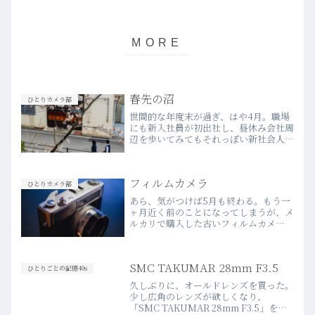
春先の沼
ひとりカメラ部
世間的な年度末が過ぎ、はや4月。職場
にも新入社員が初出社し、昼休み会社周
辺を歩いてみてもそれっぽい新社会人の
人たちが、少し所在なげにうろうろして
いた。自分自身の“あの頃”を振り返る
と、今でもあの吐き気を思い出してしま
フィルムカメラ
うくらいに、あまりいい思…more
ひとりカメラ部
あら、気がつけば5月も終わる。もう一
ヶ月近く前のことになってしまうが、メ
ルカリで購入した古いフィルムカメ
ラ“minolta hi-matic7s”で初めて撮影
して、20年ぶりぐらいに「現像」に出
した。なにせ古いカメラで、使い方もま
SMC TAKUMAR 28mm F3.5
まならなか…more
ひとりごとの記憶40s
久しぶりに、オールドレンズを買った。
少し広角のレンズが欲しくなり、
「SMC TAKUMAR 28mm F3.5」をメ