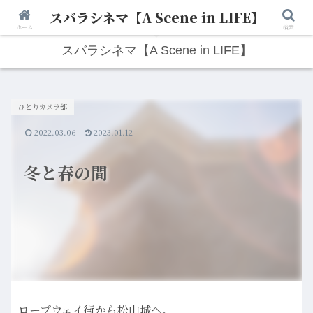
スバラシネマ【A Scene in LIFE】
人生は“ひとりごと”から始まる。映画と写真と日々のこと。
ホーム
検索
スバラシネマ【A Scene in LIFE】
ひとりカメラ部
2022.03.06
2023.01.12
冬と春の間
ロープウェイ街から松山城へ。