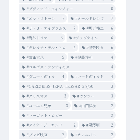
#デヴィッド・フィンチャー
8
#エマ・ストーン
7
#オールドレンズ
7
#Ｊ・Ｊ・エイブラムス
7
#坂元裕二
6
#海外ドラマ
6
#ジュブナイル
6
#ギレルモ・デル・トロ
6
#怪奇映画
6
#吉田大八
5
#伊藤沙莉
4
#ヨルゴス・ランティモス
4
#ダニー・ボイル
4
#ハードボイルド
4
#CARLZEISS_JENA_TESSAR_2.8/50
3
#クリスマス
3
#カンフー
3
#コーエン兄弟
3
#山田洋次
2
#マーゴット・ロビー
2
#アイナ・ジ・エンド
2
#黒澤明
2
#ゾンビ映画
2
#オムニバス
2