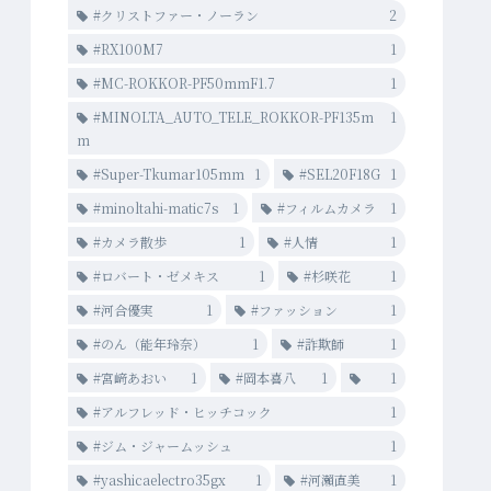
#クリストファー・ノーラン
2
#RX100M7
1
#MC-ROKKOR-PF50mmF1.7
1
#MINOLTA_AUTO_TELE_ROKKOR-PF135m
1
m
#Super-Tkumar105mm
1
#SEL20F18G
1
#minoltahi-matic7s
1
#フィルムカメラ
1
#カメラ散歩
1
#人情
1
#ロバート・ゼメキス
1
#杉咲花
1
#河合優実
1
#ファッション
1
#のん（能年玲奈）
1
#詐欺師
1
#宮﨑あおい
1
#岡本喜八
1
1
#アルフレッド・ヒッチコック
1
#ジム・ジャームッシュ
1
#yashicaelectro35gx
1
#河瀨直美
1