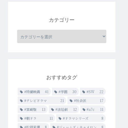
カテゴリー
おすすめタグ
#特撮映画
41
#学園
30
#SW
22
#テレビドラマ
21
#社会派
17
#宮崎駿
13
#法廷劇
12
#a7c
11
#朝ドラ
11
#ドラマシリーズ
8
#松岡茉優
8
#ジェームズ・キャメロン
8