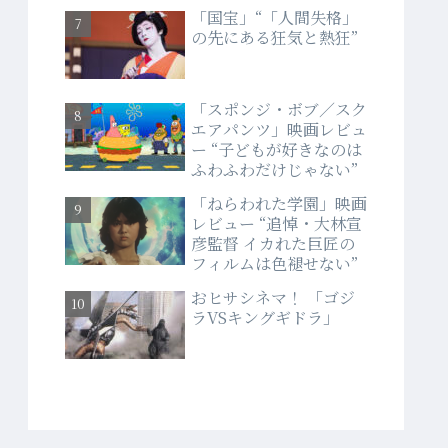
「国宝」“「人間失格」
の先にある狂気と熱狂”
「スポンジ・ボブ／スク
エアパンツ」映画レビュ
ー “子どもが好きなのは
ふわふわだけじゃない”
「ねらわれた学園」映画
レビュー “追悼・大林宣
彦監督 イカれた巨匠の
フィルムは色褪せない”
おヒサシネマ！ 「ゴジ
ラVSキングギドラ」