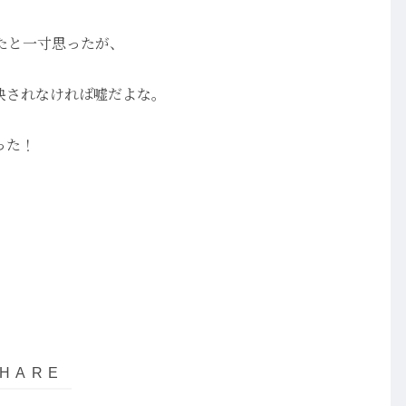
たと一寸思ったが、
映されなければ嘘だよな。
った！