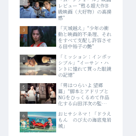
レビュー “甦る超大作B
級映画（大好物）の高揚
感”
「天城越え」“少年の衝
動と映画的不条理、それ
をすべて支配し許容させ
る田中裕子の艶”
「ミッション：インポッ
シブル」“イーサン・ハ
ントに憧れて買った眼鏡
の記憶”
「男はつらいよ 望郷
篇」“脚本とアドリブと
NGをひっくるめて作品
化する山田洋次の監督
力”
おヒサシネマ！「ドラえ
もん のび太の海底鬼岩
城」