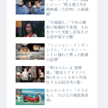
レビュー “甦る超大作B
級映画（大好物）の高揚
感”
「天城越え」“少年の衝
動と映画的不条理、それ
をすべて支配し許容させ
る田中裕子の艶”
「ミッション：インポッ
シブル」“イーサン・ハ
ントに憧れて買った眼鏡
の記憶”
「男はつらいよ 望郷
篇」“脚本とアドリブと
NGをひっくるめて作品
化する山田洋次の監督
力”
おヒサシネマ！「ドラえ
もん のび太の海底鬼岩
城」