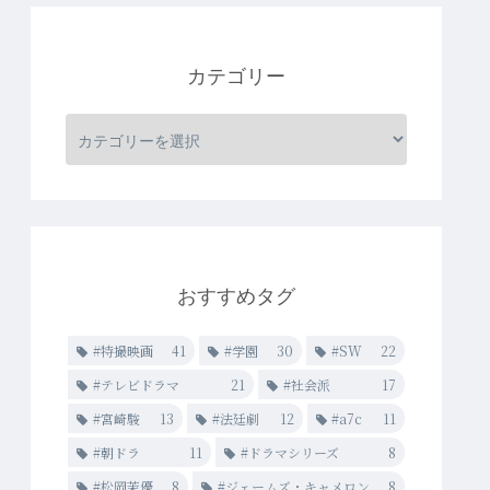
カテゴリー
おすすめタグ
#特撮映画
41
#学園
30
#SW
22
#テレビドラマ
21
#社会派
17
#宮崎駿
13
#法廷劇
12
#a7c
11
#朝ドラ
11
#ドラマシリーズ
8
#松岡茉優
8
#ジェームズ・キャメロン
8