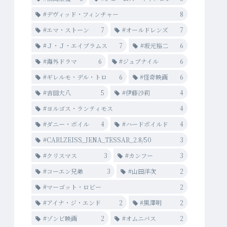
#デヴィッド・フィンチャー
8
#エマ・ストーン
7
#オールドレンズ
7
#Ｊ・Ｊ・エイブラムス
7
#坂元裕二
6
#海外ドラマ
6
#ジュブナイル
6
#ギレルモ・デル・トロ
6
#怪奇映画
6
#吉田大八
5
#伊藤沙莉
4
#ヨルゴス・ランティモス
4
#ダニー・ボイル
4
#ハードボイルド
4
#CARLZEISS_JENA_TESSAR_2.8/50
3
#クリスマス
3
#カンフー
3
#コーエン兄弟
3
#山田洋次
2
#マーゴット・ロビー
2
#アイナ・ジ・エンド
2
#黒澤明
2
#ゾンビ映画
2
#オムニバス
2