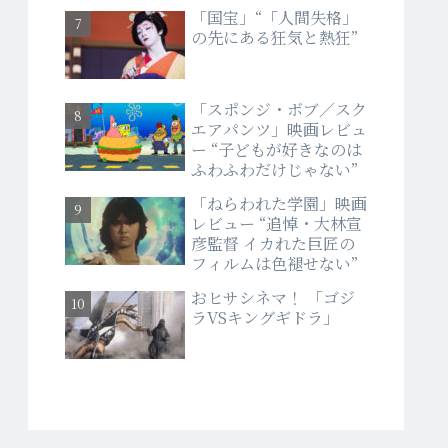
「国宝」“「人間失格」
の先にある狂気と熱狂”
「スポンジ・ボブ／スク
エアパンツ」映画レビュ
ー “子どもが好きなのは
ふわふわだけじゃない”
「ねらわれた学園」映画
レビュー “追悼・大林宣
彦監督 イカれた巨匠の
フィルムは色褪せない”
おヒサシネマ！ 「ゴジ
ラVSキングギドラ」