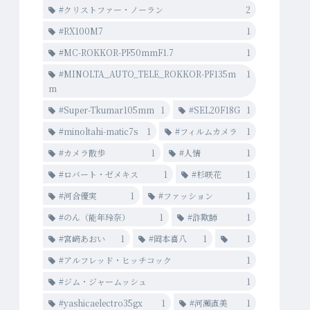
#クリストファー・ノーラン
2
#RX100M7
1
#MC-ROKKOR-PF50mmF1.7
1
#MINOLTA_AUTO_TELE_ROKKOR-PF135m
1
m
#Super-Tkumar105mm
1
#SEL20F18G
1
#minoltahi-matic7s
1
#フィルムカメラ
1
#カメラ散歩
1
#人情
1
#ロバート・ゼメキス
1
#杉咲花
1
#河合優実
1
#ファッション
1
#のん（能年玲奈）
1
#詐欺師
1
#宮﨑あおい
1
#岡本喜八
1
1
#アルフレッド・ヒッチコック
1
#ジム・ジャームッシュ
1
#yashicaelectro35gx
1
#河瀨直美
1