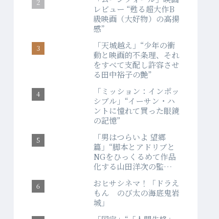
レビュー “甦る超大作B
級映画（大好物）の高揚
感”
「天城越え」“少年の衝
動と映画的不条理、それ
をすべて支配し許容させ
る田中裕子の艶”
「ミッション：インポッ
シブル」“イーサン・ハ
ントに憧れて買った眼鏡
の記憶”
「男はつらいよ 望郷
篇」“脚本とアドリブと
NGをひっくるめて作品
化する山田洋次の監督
力”
おヒサシネマ！「ドラえ
もん のび太の海底鬼岩
城」