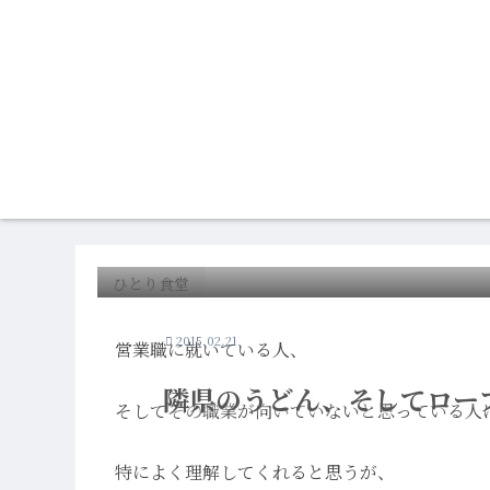
ひとり食堂
2015.02.21
営業職に就いている人、
隣県のうどん、そしてロー
そしてその職業が向いていないと思っている人
特によく理解してくれると思うが、