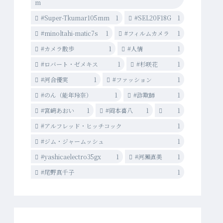
m
#Super-Tkumar105mm
1
#SEL20F18G
1
#minoltahi-matic7s
1
#フィルムカメラ
1
#カメラ散歩
1
#人情
1
#ロバート・ゼメキス
1
#杉咲花
1
#河合優実
1
#ファッション
1
#のん（能年玲奈）
1
#詐欺師
1
#宮﨑あおい
1
#岡本喜八
1
1
#アルフレッド・ヒッチコック
1
#ジム・ジャームッシュ
1
#yashicaelectro35gx
1
#河瀨直美
1
#尾野真千子
1