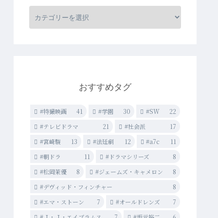
おすすめタグ
#特撮映画
41
#学園
30
#SW
22
#テレビドラマ
21
#社会派
17
#宮崎駿
13
#法廷劇
12
#a7c
11
#朝ドラ
11
#ドラマシリーズ
8
#松岡茉優
8
#ジェームズ・キャメロン
8
#デヴィッド・フィンチャー
8
#エマ・ストーン
7
#オールドレンズ
7
#Ｊ・Ｊ・エイブラムス
7
#坂元裕二
6