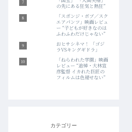
「国宝」“「人間失格」
の先にある狂気と熱狂”
「スポンジ・ボブ／スク
エアパンツ」映画レビュ
ー “子どもが好きなのは
ふわふわだけじゃない”
おヒサシネマ！ 「ゴジ
ラVSキングギドラ」
「ねらわれた学園」映画
レビュー “追悼・大林宣
彦監督 イカれた巨匠の
フィルムは色褪せない”
カテゴリー