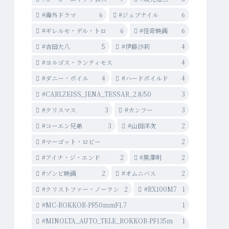
#海外ドラマ
6
#ジュブナイル
6
#ギレルモ・デル・トロ
6
#怪奇映画
6
#吉田大八
5
#伊藤沙莉
4
#ヨルゴス・ランティモス
4
#ダニー・ボイル
4
#ハードボイルド
4
#CARLZEISS_JENA_TESSAR_2.8/50
3
#クリスマス
3
#カンフー
3
#コーエン兄弟
3
#山田洋次
2
#マーゴット・ロビー
2
#アイナ・ジ・エンド
2
#黒澤明
2
#ゾンビ映画
2
#オムニバス
2
#クリストファー・ノーラン
2
#RX100M7
1
#MC-ROKKOR-PF50mmF1.7
1
#MINOLTA_AUTO_TELE_ROKKOR-PF135m
1