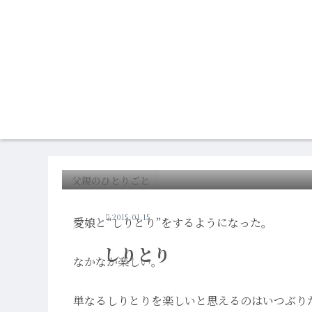
父親のひとりごと
2015.01.15
愛娘と“しりとり”をするようになった。
しりとり
なかなか楽しい。
単なるしりとりを楽しいと思えるのはいつぶり