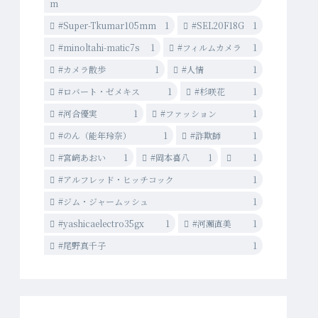
m
#Super-Tkumar105mm
1
#SEL20F18G
1
#minoltahi-matic7s
1
#フィルムカメラ
1
#カメラ散歩
1
#人情
1
#ロバート・ゼメキス
1
#杉咲花
1
#河合優実
1
#ファッション
1
#のん（能年玲奈）
1
#詐欺師
1
#宮﨑あおい
1
#岡本喜八
1
1
#アルフレッド・ヒッチコック
1
#ジム・ジャームッシュ
1
#yashicaelectro35gx
1
#河瀨直美
1
#尾野真千子
1