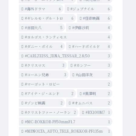
#海外ドラマ
6
#ジュブナイル
6
#ギレルモ・デル・トロ
6
#怪奇映画
6
#吉田大八
5
#伊藤沙莉
4
#ヨルゴス・ランティモス
4
#ダニー・ボイル
4
#ハードボイルド
4
#CARLZEISS_JENA_TESSAR_2.8/50
3
#クリスマス
3
#カンフー
3
#コーエン兄弟
3
#山田洋次
2
#マーゴット・ロビー
2
#アイナ・ジ・エンド
2
#黒澤明
2
#ゾンビ映画
2
#オムニバス
2
#クリストファー・ノーラン
2
#RX100M7
1
#MC-ROKKOR-PF50mmF1.7
1
#MINOLTA_AUTO_TELE_ROKKOR-PF135m
1