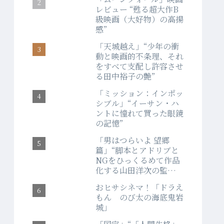
レビュー “甦る超大作B
級映画（大好物）の高揚
感”
「天城越え」“少年の衝
動と映画的不条理、それ
をすべて支配し許容させ
る田中裕子の艶”
「ミッション：インポッ
シブル」“イーサン・ハ
ントに憧れて買った眼鏡
の記憶”
「男はつらいよ 望郷
篇」“脚本とアドリブと
NGをひっくるめて作品
化する山田洋次の監督
力”
おヒサシネマ！「ドラえ
もん のび太の海底鬼岩
城」