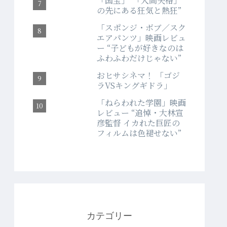
「国宝」“「人間失格」
の先にある狂気と熱狂”
「スポンジ・ボブ／スク
エアパンツ」映画レビュ
ー “子どもが好きなのは
ふわふわだけじゃない”
おヒサシネマ！ 「ゴジ
ラVSキングギドラ」
「ねらわれた学園」映画
レビュー “追悼・大林宣
彦監督 イカれた巨匠の
フィルムは色褪せない”
カテゴリー