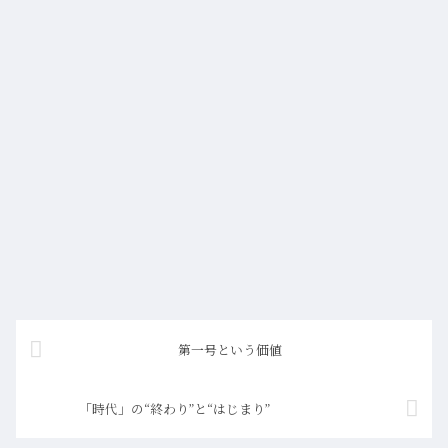
第一号という価値
「時代」の“終わり”と“はじまり”