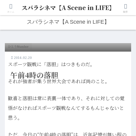
スバラシネマ【A Scene in LIFE】
人生は“ひとりごと”から始まる。映画と写真と日々のこと。
ホーム
検索
スバラシネマ【A Scene in LIFE】
ひとりNumber
2014.02.20
スポーツ観戦に「落胆」はつきものだ。
午前4時の落胆
それが強者が集う世界大会であれば尚のこと。
歓喜と落胆は常に表裏一体であり、それに対しての覚
悟がなければスポーツ観戦なんてするもんじゃないと
思う。
ただ、今日の“午前4時の落胆”は、近年記憶が無い程の