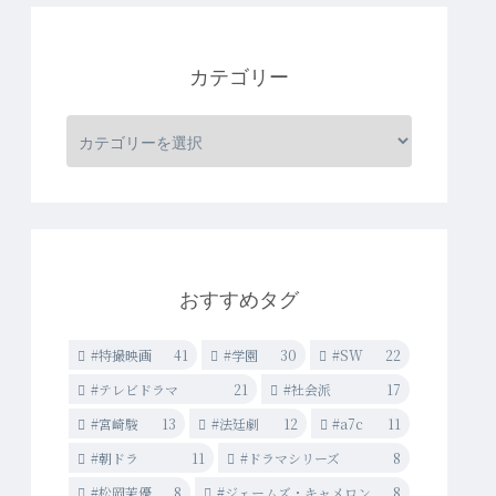
カテゴリー
おすすめタグ
#特撮映画
41
#学園
30
#SW
22
#テレビドラマ
21
#社会派
17
#宮崎駿
13
#法廷劇
12
#a7c
11
#朝ドラ
11
#ドラマシリーズ
8
#松岡茉優
8
#ジェームズ・キャメロン
8