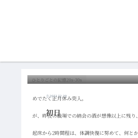
ひとりごとの記憶20s-30s
2013.12.29
めでたく正月休み突入。
初日
が、昨夜の職場での納会の酒が想像以上に残り
起床から2時間程は、体調快復に努めて、何と