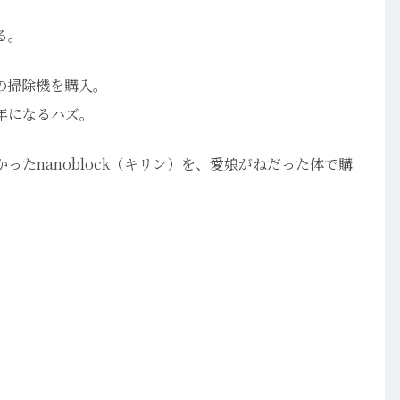
る。
の掃除機を購入。
年になるハズ。
たnanoblock（キリン）を、愛娘がねだった体で購