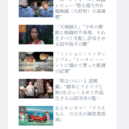
レビュー “甦る超大作B
級映画（大好物）の高揚
感”
「天城越え」“少年の衝
動と映画的不条理、それ
をすべて支配し許容させ
る田中裕子の艶”
「ミッション：インポッ
シブル」“イーサン・ハ
ントに憧れて買った眼鏡
の記憶”
「男はつらいよ 望郷
篇」“脚本とアドリブと
NGをひっくるめて作品
化する山田洋次の監督
力”
おヒサシネマ！「ドラえ
もん のび太の海底鬼岩
城」