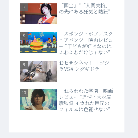
「国宝」“「人間失格」
の先にある狂気と熱狂”
「スポンジ・ボブ／スク
エアパンツ」映画レビュ
ー “子どもが好きなのは
ふわふわだけじゃない”
おヒサシネマ！ 「ゴジ
ラVSキングギドラ」
「ねらわれた学園」映画
レビュー “追悼・大林宣
彦監督 イカれた巨匠の
フィルムは色褪せない”