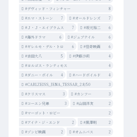
#デヴィッド・フィンチャー
8
#エマ・ストーン
7
#オールドレンズ
7
#Ｊ・Ｊ・エイブラムス
7
#坂元裕二
6
#海外ドラマ
6
#ジュブナイル
6
#ギレルモ・デル・トロ
6
#怪奇映画
6
#吉田大八
5
#伊藤沙莉
4
#ヨルゴス・ランティモス
4
#ダニー・ボイル
4
#ハードボイルド
4
#CARLZEISS_JENA_TESSAR_2.8/50
3
#クリスマス
3
#カンフー
3
#コーエン兄弟
3
#山田洋次
2
#マーゴット・ロビー
2
#アイナ・ジ・エンド
2
#黒澤明
2
#ゾンビ映画
2
#オムニバス
2