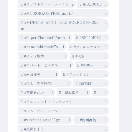
#クリストファー・ノーラン
2
#RX100M7
1
#MC-ROKKOR-PF50mmF1.7
1
#MINOLTA_AUTO_TELE_ROKKOR-PF135m
1
m
#Super-Tkumar105mm
1
#SEL20F18G
1
#minoltahi-matic7s
1
#フィルムカメラ
1
#カメラ散歩
1
#人情
1
#ロバート・ゼメキス
1
#杉咲花
1
#河合優実
1
#ファッション
1
#のん（能年玲奈）
1
#詐欺師
1
#宮﨑あおい
1
#岡本喜八
1
1
#アルフレッド・ヒッチコック
1
#ジム・ジャームッシュ
1
#yashicaelectro35gx
1
#河瀨直美
1
#尾野真千子
1