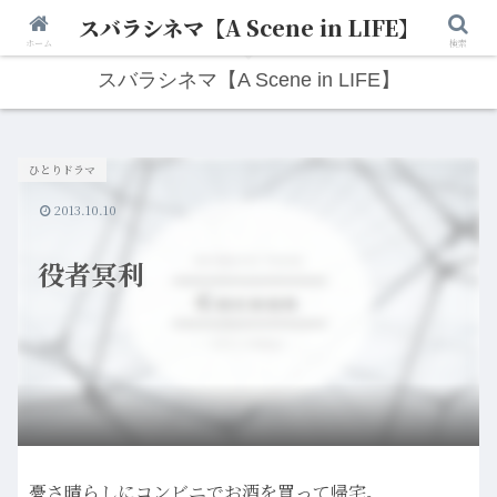
スバラシネマ【A Scene in LIFE】
人生は“ひとりごと”から始まる。映画と写真と日々のこと。
ホーム
検索
スバラシネマ【A Scene in LIFE】
ひとりドラマ
2013.10.10
役者冥利
憂さ晴らしにコンビニでお酒を買って帰宅。