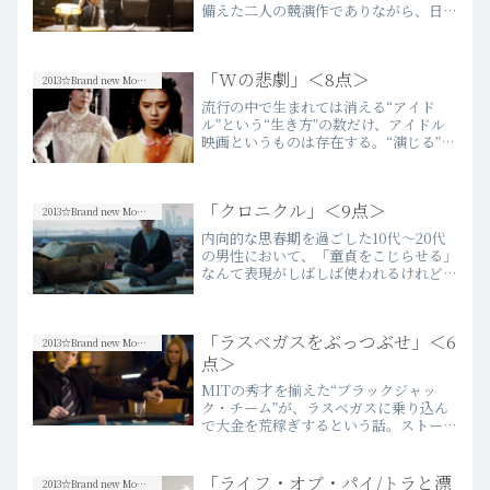
備えた二人の競演作でありながら、日本
国内未公開どころか今なおDVDスルー
にも至っていないことが、まず腑に落ち
ない。内容がお粗末な作品ならまだし
「Wの悲劇」＜8点＞
も、これほどクオリティーの…more
2013☆Brand new Movies
流行の中で生まれては消える“アイド
ル”という“生き方”の数だけ、アイドル
映画というものは存在する。“演じる”と
いうことにおいては素人に毛が生えた程
度の人間が主演を張るわけだから、当然
駄作も多い。しかし、すべてのアイドル
「クロニクル」＜9点＞
映画は、アイドルである…more
2013☆Brand new Movies
内向的な思春期を過ごした10代～20代
の男性において、「童貞をこじらせる」
なんて表現がしばしば使われるけれど、
この映画ほど“童貞をこじらせた”主人公
を描いた作品は他に無い。この映画の主
人公は確かに不幸な境遇にあるけれど、
「ラスベガスをぶっつぶせ」＜6
彼の暴走と発狂の発端…more
2013☆Brand new Movies
点＞
MITの秀才を揃えた“ブラックジャッ
ク・チーム”が、ラスベガスに乗り込ん
で大金を荒稼ぎするという話。ストーリ
ーの肝となる“カード・カウンティン
グ”の論理がちっとも理解し切れないこ
とには、知能指数の差をあからさまにさ
「ライフ・オブ・パイ/トラと漂
2013☆Brand new Movies