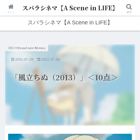
スバラシネマ【A Scene in LIFE】
人生は“ひとりごと”から始まる。映画と写真と日々のこと。
ホーム
検索
スバラシネマ【A Scene in LIFE】
2013☆Brand new Movies
2013.07.20
2022.07.06
「風立ちぬ（2013）」＜10点＞