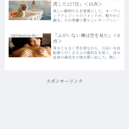
れているようで悲しくなった…more
流した227日」＜10点＞
美しい動物たちを背景にして、オープニ
ングクレジットのフォントが、軽やかに
踊る。その秀麗で愛らしいオープニング
を目の当たりにした時点で、「ああ、こ
れは良い映画だな」と確信めいたものを
感じるとともに、この映画は長い年月に
「ふがいない僕は空を見た」＜8
2013☆Brand new Movies
渡って多くの世代に愛され…more
点＞
見るともなく空を見ながら、川沿いを自
転車で行く主人公の高校生を見て、自分
自身の高校生の頃を思い出した。同じよ
うに、何となく空を見上げて、自転車で
川沿いの家路を辿った。勿論、僕は、コ
スプレ好きの人妻と不倫をしていたわけ
でもないし、文字通りの飢…more
スポンサーリンク