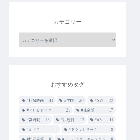
カテゴリー
おすすめタグ
#特撮映画
41
#学園
30
#SW
22
#テレビドラマ
21
#社会派
17
#宮崎駿
13
#法廷劇
12
#a7c
11
#朝ドラ
11
#ドラマシリーズ
8
#松岡茉優
8
#ジェームズ・キャメロン
8