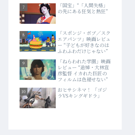
「国宝」“「人間失格」
の先にある狂気と熱狂”
「スポンジ・ボブ／スク
エアパンツ」映画レビュ
ー “子どもが好きなのは
ふわふわだけじゃない”
「ねらわれた学園」映画
レビュー “追悼・大林宣
彦監督 イカれた巨匠の
フィルムは色褪せない”
おヒサシネマ！ 「ゴジ
ラVSキングギドラ」