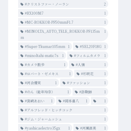
#クリストファー・ノーラン
2
#RX100M7
1
#MC-ROKKOR-PF50mmF1.7
1
#MINOLTA_AUTO_TELE_ROKKOR-PF135m
1
m
#Super-Tkumar105mm
1
#SEL20F18G
1
#minoltahi-matic7s
1
#フィルムカメラ
1
#カメラ散歩
1
#人情
1
#ロバート・ゼメキス
1
#杉咲花
1
#河合優実
1
#ファッション
1
#のん（能年玲奈）
1
#詐欺師
1
#宮﨑あおい
1
#岡本喜八
1
1
#アルフレッド・ヒッチコック
1
#ジム・ジャームッシュ
1
#yashicaelectro35gx
1
#河瀨直美
1