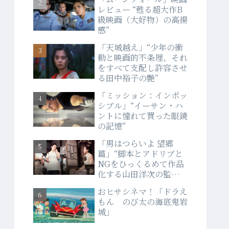
レビュー “甦る超大作B
級映画（大好物）の高揚
感”
「天城越え」“少年の衝
動と映画的不条理、それ
をすべて支配し許容させ
る田中裕子の艶”
「ミッション：インポッ
シブル」“イーサン・ハ
ントに憧れて買った眼鏡
の記憶”
「男はつらいよ 望郷
篇」“脚本とアドリブと
NGをひっくるめて作品
化する山田洋次の監督
力”
おヒサシネマ！「ドラえ
もん のび太の海底鬼岩
城」