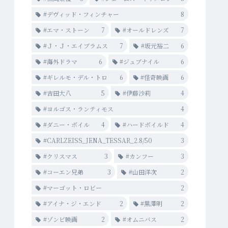
#デヴィッド・フィンチャー
8
#エマ・ストーン
7
#オールドレンズ
7
#Ｊ・Ｊ・エイブラムス
7
#坂元裕二
6
#海外ドラマ
6
#ジュブナイル
6
#ギレルモ・デル・トロ
6
#怪奇映画
6
#吉田大八
5
#伊藤沙莉
4
#ヨルゴス・ランティモス
4
#ダニー・ボイル
4
#ハードボイルド
4
#CARLZEISS_JENA_TESSAR_2.8/50
3
#クリスマス
3
#カンフー
3
#コーエン兄弟
3
#山田洋次
2
#マーゴット・ロビー
2
#アイナ・ジ・エンド
2
#黒澤明
2
#ゾンビ映画
2
#オムニバス
2