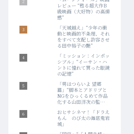
レビュー “甦る超大作B
級映画（大好物）の高揚
感”
「天城越え」“少年の衝
動と映画的不条理、それ
をすべて支配し許容させ
る田中裕子の艶”
「ミッション：インポッ
シブル」“イーサン・ハ
ントに憧れて買った眼鏡
の記憶”
「男はつらいよ 望郷
篇」“脚本とアドリブと
NGをひっくるめて作品
化する山田洋次の監督
力”
おヒサシネマ！「ドラえ
もん のび太の海底鬼岩
城」