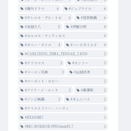
#海外ドラマ
6
#ジュブナイル
6
#ギレルモ・デル・トロ
6
#怪奇映画
6
#吉田大八
5
#伊藤沙莉
4
#ヨルゴス・ランティモス
4
#ダニー・ボイル
4
#ハードボイルド
4
#CARLZEISS_JENA_TESSAR_2.8/50
3
#クリスマス
3
#カンフー
3
#コーエン兄弟
3
#山田洋次
2
#マーゴット・ロビー
2
#アイナ・ジ・エンド
2
#黒澤明
2
#ゾンビ映画
2
#オムニバス
2
#クリストファー・ノーラン
2
#RX100M7
1
#MC-ROKKOR-PF50mmF1.7
1