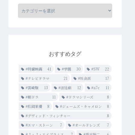
おすすめタグ
#特撮映画
41
#学園
30
#SW
22
#テレビドラマ
21
#社会派
17
#宮崎駿
13
#法廷劇
12
#a7c
11
#朝ドラ
11
#ドラマシリーズ
8
#松岡茉優
8
#ジェームズ・キャメロン
8
#デヴィッド・フィンチャー
8
#エマ・ストーン
7
#オールドレンズ
7
#Ｊ・Ｊ・エイブラムス
7
#坂元裕二
6