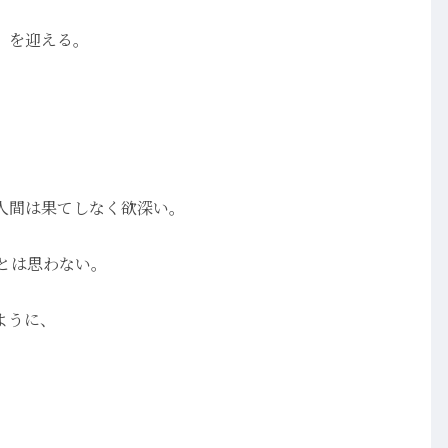
」を迎える。
人間は果てしなく欲深い。
とは思わない。
ように、