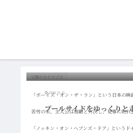
父親のひとりごと
2010.11.21
「ボーイズ・オン・ザ・ラン」という日本の映
プールサイドをゆっくりと
苦労の末、主人公は宿敵と対決し、見事に敗れ
「ノッキン・オン・ヘブンズ・ドア」というド