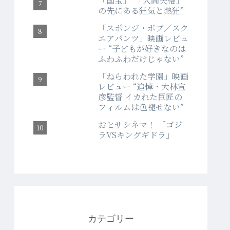
「国宝」“「人間失格」
の先にある狂気と熱狂”
「スポンジ・ボブ／スク
エアパンツ」映画レビュ
ー “子どもが好きなのは
ふわふわだけじゃない”
「ねらわれた学園」映画
レビュー “追悼・大林宣
彦監督 イカれた巨匠の
フィルムは色褪せない”
おヒサシネマ！ 「ゴジ
ラVSキングギドラ」
カテゴリー