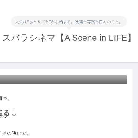
人生は“ひとりごと”から始まる。映画と写真と日々のこと。
スバラシネマ【A Scene in LIFE】
画で、
走る↓
去る。
イツの映画で、