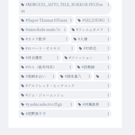
#MINOLTA_AUTO_TELE_ROKKOR-PF135m
1
m
#Super-Tkumar105mm
1
#SEL20F18G
1
#minoltahi-matic7s
1
#フィルムカメラ
1
#カメラ散歩
1
#人情
1
#ロバート・ゼメキス
1
#杉咲花
1
#河合優実
1
#ファッション
1
#のん（能年玲奈）
1
#詐欺師
1
#宮﨑あおい
1
#岡本喜八
1
1
#アルフレッド・ヒッチコック
1
#ジム・ジャームッシュ
1
#yashicaelectro35gx
1
#河瀨直美
1
#尾野真千子
1