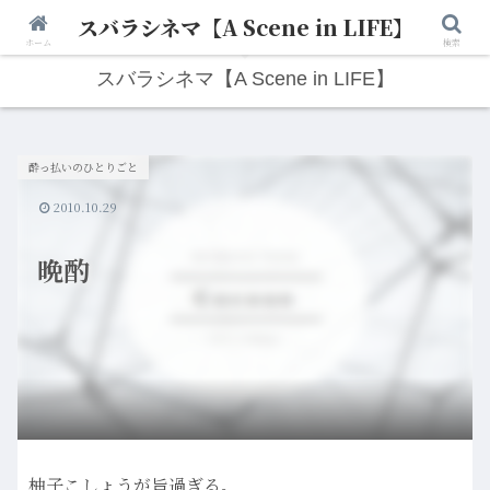
スバラシネマ【A Scene in LIFE】
人生は“ひとりごと”から始まる。映画と写真と日々のこと。
ホーム
検索
スバラシネマ【A Scene in LIFE】
酔っ払いのひとりごと
2010.10.29
晩酌
柚子こしょうが旨過ぎる。