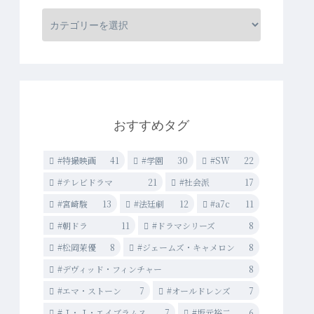
おすすめタグ
#特撮映画
41
#学園
30
#SW
22
#テレビドラマ
21
#社会派
17
#宮崎駿
13
#法廷劇
12
#a7c
11
#朝ドラ
11
#ドラマシリーズ
8
#松岡茉優
8
#ジェームズ・キャメロン
8
#デヴィッド・フィンチャー
8
#エマ・ストーン
7
#オールドレンズ
7
#Ｊ・Ｊ・エイブラムス
7
#坂元裕二
6