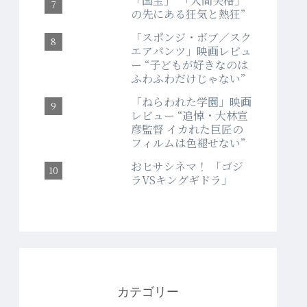
「国宝」“「人間失格」
の先にある狂気と熱狂”
「スポンジ・ボブ／スク
エアパンツ」映画レビュ
ー “子どもが好きなのは
ふわふわだけじゃない”
「ねらわれた学園」映画
レビュー “追悼・大林宣
彦監督 イカれた巨匠の
フィルムは色褪せない”
おヒサシネマ！ 「ゴジ
ラVSキングギドラ」
カテゴリー