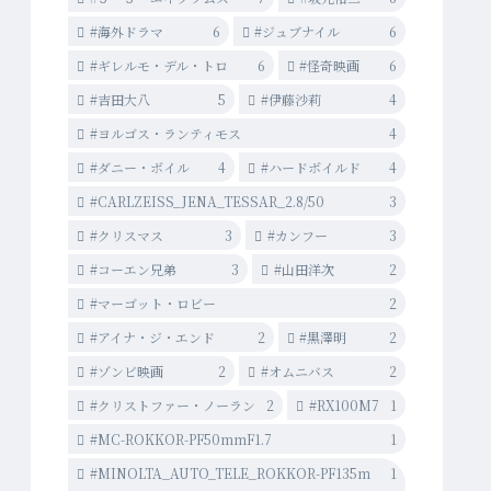
#海外ドラマ
6
#ジュブナイル
6
#ギレルモ・デル・トロ
6
#怪奇映画
6
#吉田大八
5
#伊藤沙莉
4
#ヨルゴス・ランティモス
4
#ダニー・ボイル
4
#ハードボイルド
4
#CARLZEISS_JENA_TESSAR_2.8/50
3
#クリスマス
3
#カンフー
3
#コーエン兄弟
3
#山田洋次
2
#マーゴット・ロビー
2
#アイナ・ジ・エンド
2
#黒澤明
2
#ゾンビ映画
2
#オムニバス
2
#クリストファー・ノーラン
2
#RX100M7
1
#MC-ROKKOR-PF50mmF1.7
1
#MINOLTA_AUTO_TELE_ROKKOR-PF135m
1