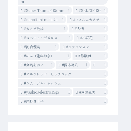
m
#Super-Tkumar105mm
1
#SEL20F18G
1
#minoltahi-matic7s
1
#フィルムカメラ
1
#カメラ散歩
1
#人情
1
#ロバート・ゼメキス
1
#杉咲花
1
#河合優実
1
#ファッション
1
#のん（能年玲奈）
1
#詐欺師
1
#宮﨑あおい
1
#岡本喜八
1
1
#アルフレッド・ヒッチコック
1
#ジム・ジャームッシュ
1
#yashicaelectro35gx
1
#河瀨直美
1
#尾野真千子
1