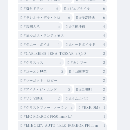
#海外ドラマ
6
#ジュブナイル
6
#ギレルモ・デル・トロ
6
#怪奇映画
6
#吉田大八
5
#伊藤沙莉
4
#ヨルゴス・ランティモス
4
#ダニー・ボイル
4
#ハードボイルド
4
#CARLZEISS_JENA_TESSAR_2.8/50
3
#クリスマス
3
#カンフー
3
#コーエン兄弟
3
#山田洋次
2
#マーゴット・ロビー
2
#アイナ・ジ・エンド
2
#黒澤明
2
#ゾンビ映画
2
#オムニバス
2
#クリストファー・ノーラン
2
#RX100M7
1
#MC-ROKKOR-PF50mmF1.7
1
#MINOLTA_AUTO_TELE_ROKKOR-PF135m
1