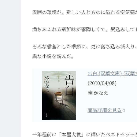
周囲の環境が、新しい人とものに溢れる空気感
満ちあふれる新鮮味が鬱陶しくて、尻込みして
そんな鬱蒼とした季節に、更に落ち込み滅入り
異な小説を読んだ。
告白 (双葉文庫) (双葉文
(2010/04/08)
湊 かなえ
商品詳細を見る
一年程前に「本屋大賞」に輝いたベストセラー