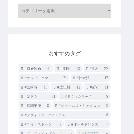
おすすめタグ
#特撮映画
41
#学園
30
#SW
22
#テレビドラマ
21
#社会派
17
#宮崎駿
13
#法廷劇
12
#a7c
11
#朝ドラ
11
#ドラマシリーズ
8
#松岡茉優
8
#ジェームズ・キャメロン
8
#デヴィッド・フィンチャー
8
#エマ・ストーン
7
#オールドレンズ
7
#Ｊ・Ｊ・エイブラムス
7
#坂元裕二
6