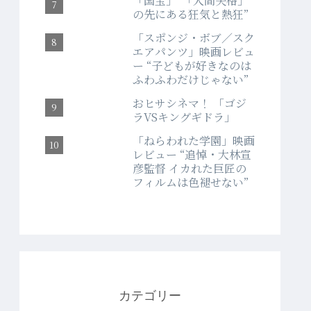
「国宝」“「人間失格」
の先にある狂気と熱狂”
「スポンジ・ボブ／スク
エアパンツ」映画レビュ
ー “子どもが好きなのは
ふわふわだけじゃない”
おヒサシネマ！ 「ゴジ
ラVSキングギドラ」
「ねらわれた学園」映画
レビュー “追悼・大林宣
彦監督 イカれた巨匠の
フィルムは色褪せない”
カテゴリー