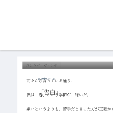
ひとりダ・ヴィンチ
2010.04.23
前々から言っている通り、
「告白」
僕は「春」という季節が、嫌いだ。
嫌いというよりも、苦手だと言った方が正確か