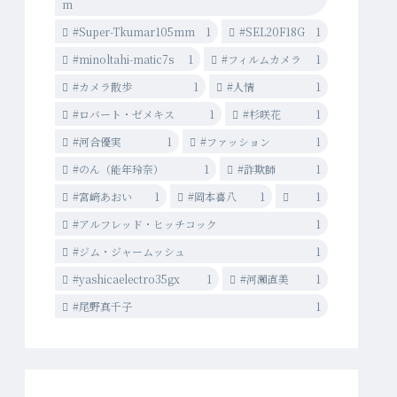
m
#Super-Tkumar105mm
1
#SEL20F18G
1
#minoltahi-matic7s
1
#フィルムカメラ
1
#カメラ散歩
1
#人情
1
#ロバート・ゼメキス
1
#杉咲花
1
#河合優実
1
#ファッション
1
#のん（能年玲奈）
1
#詐欺師
1
#宮﨑あおい
1
#岡本喜八
1
1
#アルフレッド・ヒッチコック
1
#ジム・ジャームッシュ
1
#yashicaelectro35gx
1
#河瀨直美
1
#尾野真千子
1