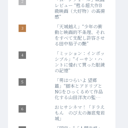
レビュー “甦る超大作B
級映画（大好物）の高揚
感”
「天城越え」“少年の衝
動と映画的不条理、それ
をすべて支配し許容させ
る田中裕子の艶”
「ミッション：インポッ
シブル」“イーサン・ハ
ントに憧れて買った眼鏡
の記憶”
「男はつらいよ 望郷
篇」“脚本とアドリブと
NGをひっくるめて作品
化する山田洋次の監督
力”
おヒサシネマ！「ドラえ
もん のび太の海底鬼岩
城」