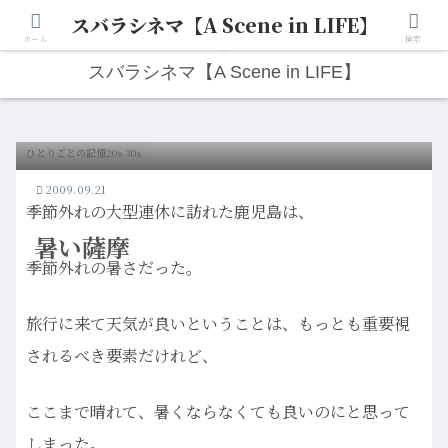
スバラシネマ【A Scene in LIFE】
人生は“ひとりごと”から始まる。映画と写真と日々のこと。
ホーム
検索
スバラシネマ【A Scene in LIFE】
ひとりごとの記憶20s-30s
2009.09.21
季節外れの大型連休に訪れた鹿児島は、
暑い薩摩
季節外れの暑さだった。
旅行に来て天気が良いということは、もっとも重要視
されるべき要素だけれど、
ここまで晴れて、暑くならなくても良いのにと思って
しまった。