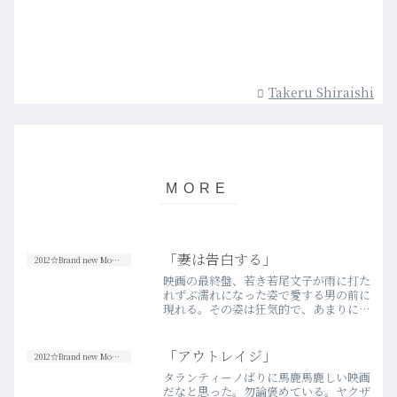
Takeru Shiraishi
「妻は告白する」
2012☆Brand new Movies
映画の最終盤、若き若尾文子が雨に打た
れずぶ濡れになった姿で愛する男の前に
現れる。その姿は狂気的で、あまりに美
しい。撮影を重ね、よほど感情を盛り上
げて挑んだのだろうと思われたこの映画
随一のそのシーンが、撮影初日に撮られ
「アウトレイジ」
2012☆Brand new Movies
たということを知りまず驚…more
タランティーノばりに馬鹿馬鹿しい映画
だなと思った。勿論褒めている。ヤクザ