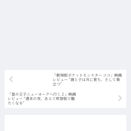
「劇場版ポケットモンスター ココ」映画
レビュー “親と子は共に育ち、そして巣
立つ”
「星の王子ニューヨークへ行く２」映画
レビュー “週末の夜、あえて吹替版で観
たくなる”