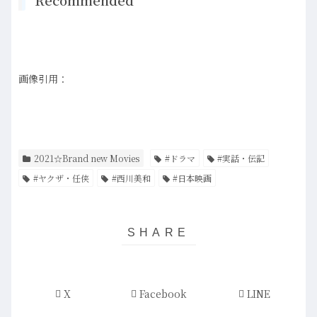
Recommended
画像引用：
2021☆Brand new Movies
#ドラマ
#実話・伝記
#ヤクザ・任侠
#西川美和
#日本映画
X
Facebook
LINE