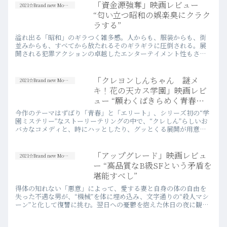
「資金源強奪」映画レビュー
2021☆Brand new Movies
“匂い立つ昭和の娯楽臭にクラク
ラする”
溢れ出る「昭和」のギラつく雑多感。人からも、服装からも、街
並みからも、すべてから放たれるそのギラギラに圧倒される。展
開される犯罪アクションの卓越したエンターテイメント性もさる
ことながら、映し出される「昭和」そのものが揺るぎない「娯
楽」だった。
「クレヨンしんちゃん 謎メ
2021☆Brand new Movies
キ！花の天カス学園」映画レビ
ュー “願わくばきらめく青春の
日々を”
今作のテーマはずばり「青春」と「エリート」、シリーズ初の“学
園ミステリー”なストーリーテリングの中で、“クレしん”らしいお
バカなコメディと、時にハッとしたり、グッとくる展開が用意さ
れていた。
「アップグレード」映画レビュ
2021☆Brand new Movies
ー “高品質なB級SFという矛盾を
堪能すべし”
得体の知れない「悪意」によって、愛する妻と自身の体の自由を
失った不遇な男が、“機械”を体に埋め込み、文字通りの“殺人マシ
ーン”と化して復讐に挑む。翌日への憂鬱を抱えた休日の夜に観る
には相応しい、B級SFの娯楽性を存分に堪能できる映画だった。