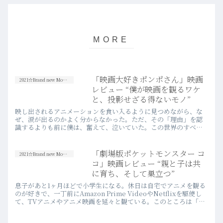
「映画大好きポンポさん」映画
2021☆Brand new Movies
レビュー “僕が映画を観るワケ
と、投影せざる得ないモノ”
映し出されるアニメーションを食い入るように見つめながら、な
ぜ、涙が出るのかよく分からなかった。ただ、その「理由」を認
識するよりも前に僕は、奮えて、泣いていた。この世界のすべて
の映画フリーク、そしてあの世界に憧れ、夢破れ、今なお“表
現”することを秘め続けている人たちにとって、このアニメ映画
は“唯一無二”になり得る。
「劇場版ポケットモンスター コ
2021☆Brand new Movies
コ」映画レビュー “親と子は共
に育ち、そして巣立つ”
息子があと1ヶ月ほどで小学生になる。休日は自宅でアニメを観る
のが好きで、一丁前にAmazon Prime VideoやNetflixを駆使し
て、TVアニメやアニメ映画を延々と観ている。このところは「ポ
ケットモンスター」に、姉（9歳）と共にご執心だ。そんな息子を
隣に、僕自身初めて“ポケモン映画”を劇場鑑賞した。