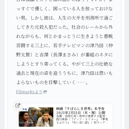
っすぐで優しく、困っている人を放っておけな
い男。しかし彼は、人生の大半を刑務所で過ご
してきた元殺人犯だった。社会のレールから外
れながらも、何とかまっとうに生きようと悪戦
苦闘する三上に、若手テレビマンの津乃田（仲
野太賀）と吉澤（長澤まさみ）が番組のネタに
しようとすり寄ってくる。やがて三上の壮絶な
過去と現在の姿を追ううちに、津乃田は思いも
よらないものを目撃していく……。
Filmarksより
映画『すばらしき世界』本予告
2021年2月11日（木・祝）公開
名優：役所広司×世界が絶賛する監督：
西川美和（『ディア・ドクター』『夢売
るふたり』『永い言い訳』）初タッグ！
実在した男をモデルに「社会」と「人
間」をえぐる問題作。■ストーリー下町