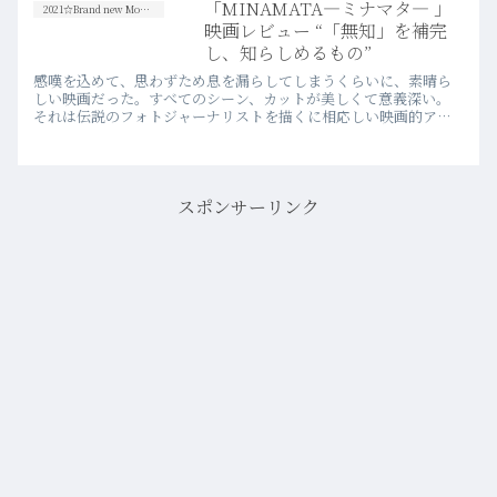
「MINAMATA―ミナマタ― 」
2021☆Brand new Movies
映画レビュー “「無知」を補完
し、知らしめるもの”
感嘆を込めて、思わずため息を漏らしてしまうくらいに、素晴ら
しい映画だった。すべてのシーン、カットが美しくて意義深い。
それは伝説のフォトジャーナリストを描くに相応しい映画的アプ
ローチだと思った。
スポンサーリンク