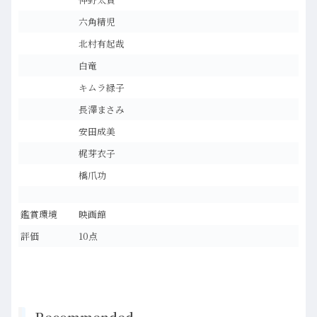
六角精児
北村有起哉
白竜
キムラ緑子
長澤まさみ
安田成美
梶芽衣子
橋爪功
鑑賞環境
映画館
評価
10点