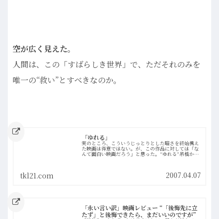
空が広く見えた。
人間は、この「すばらしき世界」で、ただそれのみを
唯一の
“
救い
”
とすべきなのか。
「ゆれる」
実のところ、こういうじっとりとした暗さを終始携え
た映画は得意ではない。が、この作品に対しては「な
んて面白い映画だろう」と思った。“ゆれる”吊橋から
端を発した二人の兄弟の心の“ゆれ”を、これ以上ない
繊細で緻密な人間の心理描写で描き出している。…
more
2007.04.07
tkl21.com
「永い言い訳」映画レビュー “「後悔先に立
たず」と後悔できたら、まだいいのですが”