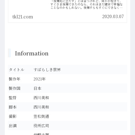
「後悔先に立たず」とは言うけれど、何かが起きて、
すぐさま後悔できたのなら、それはまだ健全で幸福な
ことなのかもしれない。後悔すらもすぐにできなく
て、永い時間と、永い言い訳を要する。人間の人生な
んてものは、往々にして無様で、愚かだ。（映画「永
2020.03.07
tkl21.com
い言い訳」レビュー・ネタバレ批評・感想）
Information
タイトル
すばらしき世界
製作年
2021年
製作国
日本
監督
西川美和
脚本
西川美和
撮影
笠松則通
出演
役所広司
仲野太賀