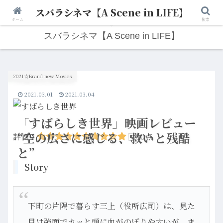
スバラシネマ【A Scene in LIFE】
人生は“ひとりごと”から始まる。映画と写真と日々のこと。
ホーム
検索
スバラシネマ【A Scene in LIFE】
2021☆Brand new Movies
2021.03.01
2021.03.04
「すばらしき世界」映画レビュー
“空の広さに感じる、救いと残酷
評価：
10点
と”
Story
下町の片隅で暮らす三上（役所広司）は、見た
目は強面でカッと頭に血がのぼりやすいが、ま