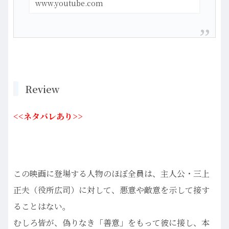
www.youtube.com
の片隅で暮らす短気ですぐカッとなる三
上は、強面の見た目に反して…more
Review
<<ネタバレあり>>
この映画に登場する人物のほぼ全員は、主人公・三上
正夫（役所広司）に対して、悪意や敵意を示して接す
ることはない。
むしろ皆が、偽りなき「善意」をもって彼に接し、本