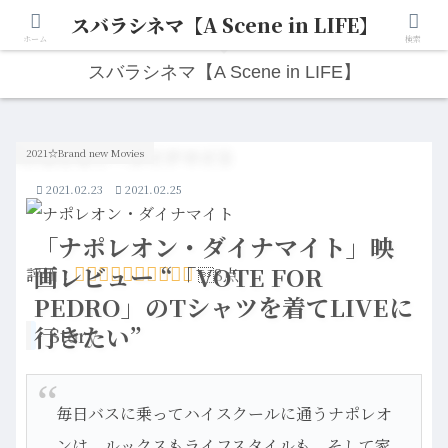
スバラシネマ【A Scene in LIFE】
人生は“ひとりごと”から始まる。映画と写真と日々のこと。
ホーム
検索
スバラシネマ【A Scene in LIFE】
2021☆Brand new Movies
2021.02.23
2021.02.25
「ナポレオン・ダイナマイト」映
画レビュー “「VOTE FOR
評価：
8点
PEDRO」のTシャツを着てLIVEに
行きたい”
Story
毎日バスに乗ってハイスクールに通うナポレオ
ンは、ルックスもライフスタイルも、そして家