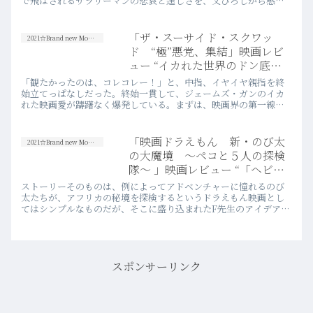
で飛ばされるサラリーマンの悲哀と逞しさを、父ひろしから感じ
ずにはいられない。
「ザ・スーサイド・スクワッ
2021☆Brand new Movies
ド “極”悪党、集結」映画レビ
ュー “イカれた世界のドン底か
らのワンスアゲイン”
「観たかったのは、コレコレー！」と、中指、イヤイヤ親指を終
始立てっぱなしだった。終始一貫して、ジェームズ・ガンのイカ
れた映画愛が躊躇なく爆発している。まずは、映画界の第一線か
ら追放されかかっていた彼を今作の監督として起用してくれたDC
に「ありがとう！」と唱えずにはいられなかった。
「映画ドラえもん 新・のび太
2021☆Brand new Movies
の大魔境 ～ペコと５人の探検
隊～ 」映画レビュー “「ヘビー
スモーカーズフォレスト！」by
ストーリーそのものは、例によってアドベンチャーに憧れるのび
出来杉”
太たちが、アフリカの秘境を探検するというドラえもん映画とし
てはシンプルなものだが、そこに盛り込まれたF先生のアイデアが
やっぱり素晴らしい。
スポンサーリンク