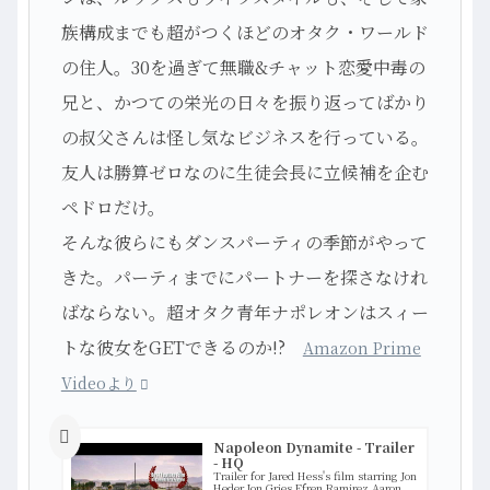
族構成までも超がつくほどのオタク・ワールド
の住人。30を過ぎて無職&チャット恋愛中毒の
兄と、かつての栄光の日々を振り返ってばかり
の叔父さんは怪し気なビジネスを行っている。
友人は勝算ゼロなのに生徒会長に立候補を企む
ペドロだけ。
そんな彼らにもダンスパーティの季節がやって
きた。パーティまでにパートナーを探さなけれ
ばならない。超オタク青年ナポレオンはスィー
トな彼女をGETできるのか!?
Amazon Prime
Videoより
Napoleon Dynamite - Trailer
- HQ
Trailer for Jared Hess's film starring Jon
Heder,Jon Gries,Efren Ramirez,Aaron