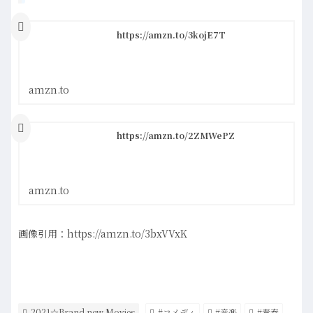
https://amzn.to/3kojE7T
amzn.to
https://amzn.to/2ZMWePZ
amzn.to
画像引用：https://amzn.to/3bxVVxK
2021☆Brand new Movies
#コメディ
#音楽
#青春