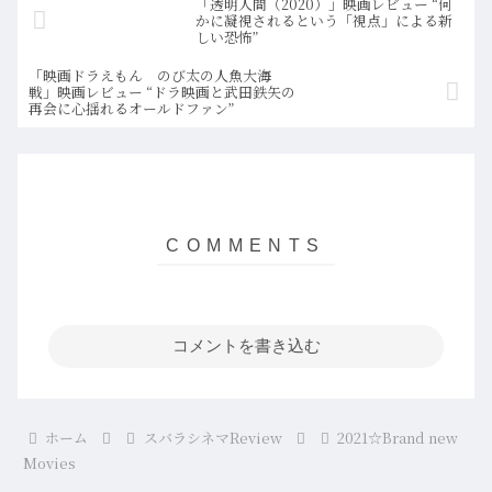
「透明人間（2020）」映画レビュー “何
かに凝視されるという「視点」による新
しい恐怖”
「映画ドラえもん のび太の人魚大海
戦」映画レビュー “ドラ映画と武田鉄矢の
再会に心揺れるオールドファン”
コメントを書き込む
ホーム
スバラシネマReview
2021☆Brand new
Movies