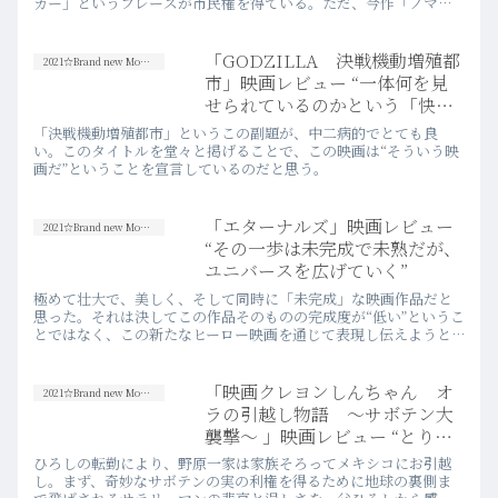
カー」というフレーズが市民権を得ている。ただ、今作「ノマド
ランド」が表す「ノマド」とは、そんな昨今の先進的なワークス
タイルを華やかに描くものでは当然ない。
「GODZILLA 決戦機動増殖都
2021☆Brand new Movies
市」映画レビュー “一体何を見
せられているのかという「快
感」”
「決戦機動増殖都市」というこの副題が、中二病的でとても良
い。このタイトルを堂々と掲げることで、この映画は“そういう映
画だ”ということを宣言しているのだと思う。
「エターナルズ」映画レビュー
2021☆Brand new Movies
“その一歩は未完成で未熟だが、
ユニバースを広げていく”
極めて壮大で、美しく、そして同時に「未完成」な映画作品だと
思った。それは決してこの作品そのものの完成度が“低い”というこ
とではなく、この新たなヒーロー映画を通じて表現し伝えようと
した「テーマ」そのものが、この現実世界において未成熟である
ことの表れではないかと思った。
「映画クレヨンしんちゃん オ
2021☆Brand new Movies
ラの引越し物語 ～サボテン大
襲撃～ 」映画レビュー “とりあ
えずトレマーズが観たくなった”
ひろしの転勤により、野原一家は家族そろってメキシコにお引越
し。まず、奇妙なサボテンの実の利権を得るために地球の裏側ま