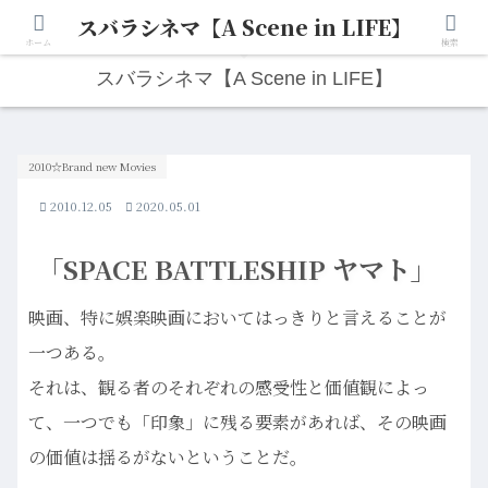
スバラシネマ【A Scene in LIFE】
人生は“ひとりごと”から始まる。映画と写真と日々のこと。
ホーム
検索
スバラシネマ【A Scene in LIFE】
2010☆Brand new Movies
2010.12.05
2020.05.01
「SPACE BATTLESHIP ヤマト」
映画、特に娯楽映画においてはっきりと言えることが
一つある。
それは、観る者のそれぞれの感受性と価値観によっ
て、一つでも「印象」に残る要素があれば、その映画
の価値は揺るがないということだ。