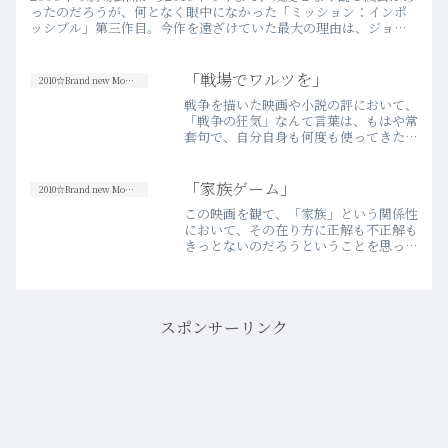
ったのだろうが、何となく眼中になかった「ミッション：インポ
ッシブル」第三作目。今作を遠ざけていた最大の理由は、ジョ
ン・ウーが監督した第二作目のあまりの駄作ぶりによるところが
大…more
「戦場でワルツを」
2010☆Brand new Movies
戦争を描いた映画や小説の評において、
「戦争の狂気」なんて言葉は、もはや常
套句で、自分自身も何度も使ってきたよ
うに思う。だが、実際問題、自分を含め
多くの人々は、その言葉の意味をどれほ
ど理解出来ているのだろうか。甚だ疑問
「家族ゲーム」
2010☆Brand new Movies
だ。「パレスチナ問題」は…more
この映画を観て、「家族」という関係性
において、その在り方に正解も不正解も
きっとないのだろうということを思っ
た。「家族ゲーム」という映画タイトル
の中で描き出される一つの家族。次男の
高校受験を目前にして、家族皆が盲目的
な“理想”を掲げて、混沌と…more
スポンサーリンク