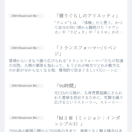
「借りぐらしのアリエッティ」
2010☆Brand new Movies
“アニメ”とは、「体験」だと思う。かつ
て自分が幼い頃から観続けた「ナウシ
カ」や「ラピュタ」や「トトロ」がそう
であったように、ことジブリアニメにお
いては、「体験」という言葉が最もしっ
くりくるように思う。ある時は風に舞
「トランスフォーマー/リベン
2010☆Brand new Movies
い、ある時は天空を駆け巡り…more
ジ」
冒頭からいきなり繰り広げられる“トランスフォーマー”たちの怒濤
の攻防。人類の軍隊も加わって、もうどれが味方でどれが敵方な
のか訳が分からなくなる程、爆発的で目まぐるしいCGシーンに興
奮を通り越して、笑ってしまう。その時点で、この映画の目的は
達…more
「96時間」
2010☆Brand new Movies
元CIAの父親が、人身売買組織にさらわ
れた愛娘を救出するために、死闘を繰り
広げるというストーリー。ストーリー設
定にそれ以上の膨らみはなく、設定だけ
をみれば何ともチープな映画である。リ
ーアム・ニーソンが若くない体を張って
「M:I Ⅲ（ミッション：インポ
2010☆Brand new Movies
繰り広げるアクションシ…more
ッシブル3）」
2006年の劇場公開から2010年の今まで、幾度となく観る機会はあ