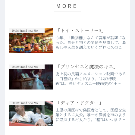
「トイ・ストーリー3」
2010☆Brand new Movies
今年、「断捨離」なんて言葉が話題にな
った。自分と物との関係を見直して、暮
らしや人生を調えていくプロセスのこと
だそうだ。人間は、その人生をまっとう
していく中で、様々なことを取捨選択し
ている。その最初の選択が、実は“おも
「プリンセスと魔法のキス」
ちゃ”に対してのことなの…more
2010☆Brand new Movies
史上初の長編アニメーション映画である
「白雪姫」から始まり、“お姫様映
画”は、長いディズニー映画史の“王
道”であり、“伝統”だろう。久しぶりに
CGを駆使しない伝統的なこのディズニ
ー映画には、全く新しさが無い反面、子
「ディア・ドクター」
供の頃から長年親しんだテイス…more
2010☆Brand new Movies
山里の無医村で偽医者として、医療を生
業とする主人公。唯一の医者を神のよう
に崇拝する村人たち。“嘘”はいつまでも
つづくことはなく、偽医者は遂に逃げ出
す。この映画、この監督の凄いところ
は、人間を決して“綺麗”には描かないこ