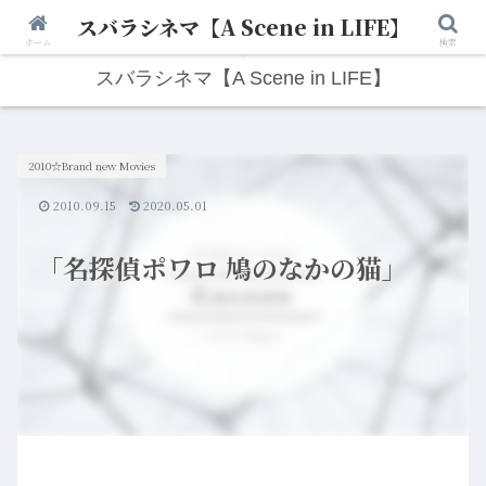
スバラシネマ【A Scene in LIFE】
人生は“ひとりごと”から始まる。映画と写真と日々のこと。
ホーム
検索
スバラシネマ【A Scene in LIFE】
2010☆Brand new Movies
2010.09.15
2020.05.01
「名探偵ポワロ 鳩のなかの猫」