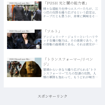
「PUSH 光と闇の能力者」
とだ。たとえば、同じプ…more
2010☆Brand new Movies
様々な超能力を持つエスパーたちが、三
つ巴の攻防を繰り広げるという設定は、
チープだとも思うが、非常に興味をそそ
られた。主人公の味方チームがそれぞれ
の能力を生かして、相手に対抗していく
展開も、個人的にツボにはまるものだっ
「ソルト」
た。2005年の「宇宙戦…more
2010☆Brand new Movies
アンジェリーナ・ジョリーというハリウ
ッド女優の魅力は、その美貌であり、そ
の体躯の曲線美である。それは彼女が、
「17歳のカルテ」でアカデミー助演女優
賞を受賞したれっきとしたアカデミー賞
女優だということを踏まえても、揺るが
「トランスフォーマー/リベン
ない。どんなにシリアス…more
2010☆Brand new Movies
ジ」
冒頭からいきなり繰り広げられる“トラ
ンスフォーマー”たちの怒濤の攻防。人
類の軍隊も加わって、もうどれが味方で
どれが敵方なのか訳が分からなくなる
程、爆発的で目まぐるしいCGシーンに
興奮を通り越して、笑ってしまう。その
時点で、この映画の目的は達…more
スポンサーリンク