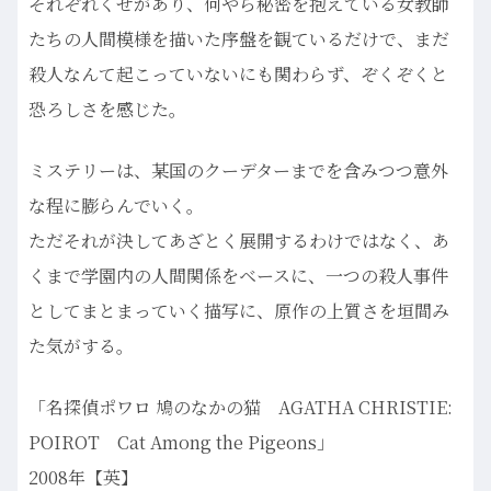
それぞれくせがあり、何やら秘密を抱えている女教師
たちの人間模様を描いた序盤を観ているだけで、まだ
殺人なんて起こっていないにも関わらず、ぞくぞくと
恐ろしさを感じた。
ミステリーは、某国のクーデターまでを含みつつ意外
な程に膨らんでいく。
ただそれが決してあざとく展開するわけではなく、あ
くまで学園内の人間関係をベースに、一つの殺人事件
としてまとまっていく描写に、原作の上質さを垣間み
た気がする。
「名探偵ポワロ 鳩のなかの猫 AGATHA CHRISTIE:
POIROT Cat Among the Pigeons」
2008年【英】