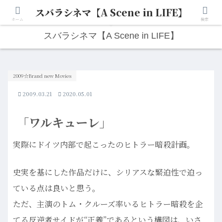
スバラシネマ【A Scene in LIFE】
人生は“ひとりごと”から始まる。映画と写真と日々のこと。
ホーム
検索
スバラシネマ【A Scene in LIFE】
2009☆Brand new Movies
2009.03.21
2020.05.01
「ワルキューレ」
実際にドイツ内部で起こったのヒトラー暗殺計画。
史実を基にした作品だけに、シリアスな緊迫性で迫っ
ている点は良いと思う。
ただ、主演のトム・クルーズ率いるヒトラー暗殺を企
てる反逆者サイドが“正義”であるという構図は、いさ