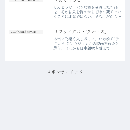
2009☆Brand new Movies
博之。いかにも“イロも…more
ほんとうは、大きな賞を受賞した作品
を、その結果を得てから初めて観るとい
うことは本意ではない。でも、だからと
言って観ないというのも、また違う気が
するので、地元の映画館でも公開延長と
なった今作をようやく観に行くことにし
「ブライダル・ウォーズ」
2009☆Brand new Movies
た。なるほど。素晴らしい。…more
本当に物凄く久しぶりに、いわゆる“ラ
ブコメ”というジャンルの映画を観たと
思う。（しかも日本語吹き替えで……）
根本的に嫌いということは決してないけ
れど、基本的に見ない。しかも今作にお
いては、国内劇場未公開。よっぽどの機
会がなければ、手に取るこ…more
スポンサーリンク