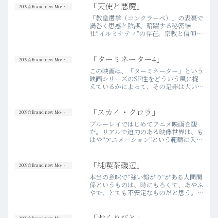
「天使と悪魔」
2009☆Brand new Movies
「教皇選挙（コンクラーベ）」の表裏で
渦巻く思惑と陰謀。暗躍する秘密結
社“イルミナティ”の存在。宗教と信仰で
重ねられた歴史の中で埋もれてきた
「謎」を解き明かすプロセスは、とても
興味深く、未知の領域に引きずり込まれ
「ターミネーター4」
2009☆Brand new Movies
る感覚はエキサイティングだった…
この映画は、「ターミネーター」という
more
映画シリーズのSF性をどういう風に捉
えているかによって、その是非は大いに
変わってくるのだと思う。まず理解しな
くてはならないことは、この映画シリー
ズは「1」、「2」、「3」、そして今回
「スカイ・クロラ」
2009☆Brand new Movies
の「4」と存在するわけ…more
ブルーレイではじめてアニメ映画を観
た。リアルで迫力のある映像世界は、も
はや“アニメーション”という範疇に入れ
ていいのかどうかすら疑問に思える。い
やー満足した…………と言いたいところ
だけれど、結局到達した感想は、「相変
「純喫茶磯辺」
2009☆Brand new Movies
わらずの押井ワールドです…more
本当の意味で“強い繋がり”がある人間関
係というものは、時にもろくて、あやふ
やで、とても不安定なものだと思う。そ
れは、そもそも人間自体の完成度が不安
定で然るべきものだからだ。「純喫茶磯
辺」というタイトル、主演は芸人の宮迫
「おくりびと」