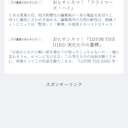
おヒサシネマ！ 「クライマー
久々鑑賞☆おヒサシネマ！
ズ・ハイ」
とある真夏の日、地方新聞社の編集局が一本の電話を皮切りに
徐々に確実にざわめき始める。編集局内の人物の配役は、映画フ
ァンにとっては「堅実」と「豪華」が相見えるベストなキャステ
ィングで、彼らが織り成すその序盤の緊張感を見るだけでも、総
毛立ってく…more
おヒサシネマ！「LUPIN THE
久々鑑賞☆おヒサシネマ！
IIIRD 次元大介の墓標」
「お前がどれだけ軽い銃を使おうが知ったこっちゃないが……俺に
言わせりゃ、ロマンに欠けるな」この次元大介の台詞を聴くため
に、何度だってこの作品を観たくなる。「LUPIN THE IIIRD 次元
大介の墓標」2014年【日】鑑賞環境：インターネ…more
スポンサーリンク