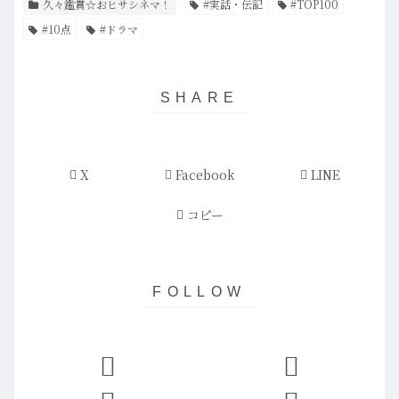
久々鑑賞☆おヒサシネマ！
#実話・伝記
#TOP100
#10点
#ドラマ
X
Facebook
LINE
コピー