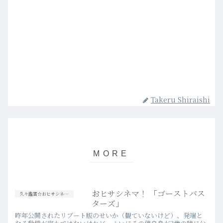
Takeru Shiraishi
おヒサシネマ！ 「ゴーストバス
久々鑑賞☆おヒサシネマ！
ターズ」
昨年公開されたリブート版のせいか（観ていないけど）、発端と