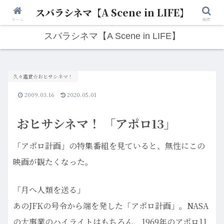
スバラシネマ【A Scene in LIFE】
人生は“ひとりごと”から始まる。映画と写真と日々のこと。
ホーム
検索
スバラシネマ【A Scene in LIFE】
久々鑑賞☆おヒサシネマ！
2009.03.16
2020.05.01
おヒサシネマ！ 「アポロ13」
「アポロ計画」の特集番組を見ていると、無性にこの
映画が観たくなった。
「月へ人類を送る」
あのJFKの号令から端を発した「アポロ計画」。NASA
の大事業のハイライトはもちろん、1969年のアポロ11