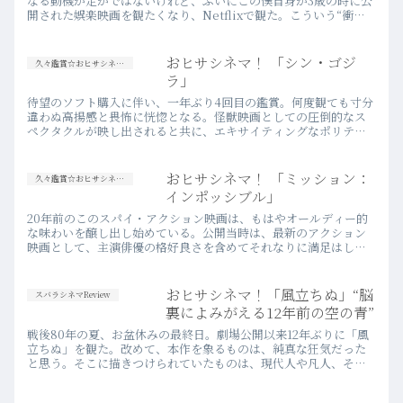
なる動機が定かではないけれど、ふいにこの僕自身が3歳の時に公
開された娯楽映画を観たくなり、Netflixで観た。こういう“衝
動”に対して、動画配信サービスはとても便利だ。そして、何年…
more
おヒサシネマ！ 「シン・ゴジ
久々鑑賞☆おヒサシネマ！
ラ」
待望のソフト購入に伴い、一年ぶり4回目の鑑賞。何度観ても寸分
違わぬ高揚感と畏怖に恍惚となる。怪獣映画としての圧倒的なス
ペクタクルが映し出されると共に、エキサイティングなポリティ
カル・フィクションでもあることが、この「ゴジラ映画」の成功
要因。…more
おヒサシネマ！ 「ミッション：
久々鑑賞☆おヒサシネマ！
インポッシブル」
20年前のこのスパイ・アクション映画は、もはやオールディー的
な味わいを醸し出し始めている。公開当時は、最新のアクション
映画として、主演俳優の格好良さを含めてそれなりに満足はした
ものの、スパイ映画としてのストーリーテリングにやや物足りな
さを感…more
おヒサシネマ！「風立ちぬ」“脳
スバラシネマReview
裏によみがえる12年前の空の青”
戦後80年の夏、お盆休みの最終日。劇場公開以来12年ぶりに「風
立ちぬ」を観た。改めて、本作を象るものは、純真な狂気だった
と思う。そこに描きつけられていたものは、現代人や凡人、そし
て彼ら以外の他人には理解し難く、あるいは理解する必要もな
い、孤独で崇高な美意識だった。